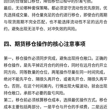
回归的合理窗口移仓，降低移仓过程中的价差亏损。
黄
金
最后，无论哪种套保策略，都必须坚守流动性优先原则，优
期
先选择成交量、持仓量充足的合约进行移仓，即使合约周期
货
与现货周期不完全匹配，也不能选择流动性不足的远月合
约，避免出现无法平仓、对冲失效的风险。
四、期货移仓操作的核心注意事项
第一，移仓操作必须同步完成，避免出现持仓敞口。正确的
移仓操作，是先平掉近月合约的持仓，同时在远月合约开立
同方向、同等数量的仓位，两笔操作尽量在同一时间完成，
绝对不能先平仓、隔很久再开仓，或者先开仓、隔很久再平
仓。否则，在这个时间差内，行情出现大幅波动，就会出现
持仓敞口，承担不必要的盈亏风险。
第二，移仓前必须核算移仓成本，选择最优操作方式。移仓
成本主要包括两部分，一是平仓与开仓的手续费，二是远近