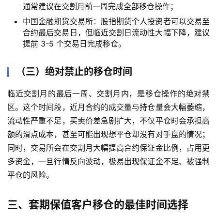
通常建议在交割月前一周完成全部移仓操作；
外
盘
中国金融期货交易所：股指期货个人投资者可以交易至
期
合约最后交易日，但临近交割日流动性大幅下降，建议
货
提前 3-5 个交易日完成移仓。
德
（三）绝对禁止的移仓时间
指
期
临近交割月的最后一周、交割月内，是移仓操作的绝对禁
货
区。这个时间段，近月合约的成交量与持仓量会大幅萎缩，
流动性严重不足，买卖价差急剧扩大，不仅平仓时会承担高
恒
额的滑点成本，甚至可能出现想平仓却没有对手盘的情况；
指
同时，交易所会在交割月大幅提高合约保证金比例，占用更
期
多资金，一旦行情反向波动，极易出现保证金不足、被强制
货
平仓的风险。
期
三、套期保值客户移仓的最佳时间选择
货
开