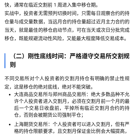
快，通常在临近交割前 1 周进入集中移仓期。
实战中，投资者无需预判切换时间，只需每日观察合约的持
仓量与成交量数据，当远月合约持仓量超过近月主力合约的
当天，就是最佳的移仓启动节点，可在当天或次日分批完成
移仓，既能规避流动性风险，又能最大程度降低交易成本。
（二）刚性底线时间：严格遵守交易所交割规
则
首
不同交易所对个人投资者的交割月持仓有明确的禁止性规
页
定，这是移仓的绝对底线，绝对不能突破。
大连商品交易所与郑州商品交易所：绝大多数品种不允
内
许个人投资者进入交割月，必须在交割月前一个月的最
盘
后一个交易日收盘前，平掉所有临近交割月合约的持
期
仓，否则会被期货公司强制平仓；
货
上海期货交易所：个人投资者可以进入交割月，但有严
格的持仓限额要求，且交割月保证金比例会大幅提高，