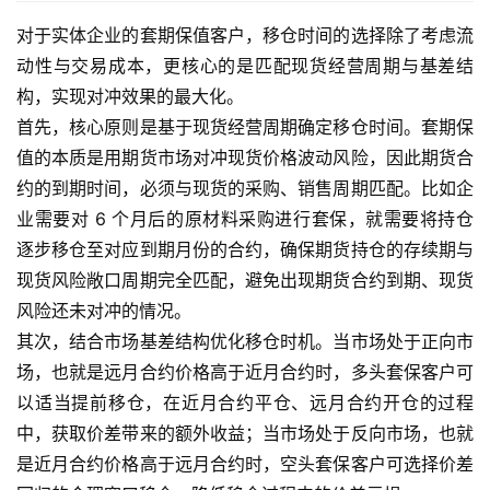
户
对于实体企业的套期保值客户，移仓时间的选择除了考虑流
动性与交易成本，更核心的是匹配现货经营周期与基差结
白
构，实现对冲效果的最大化。
银
首先，核心原则是基于现货经营周期确定移仓时间。套期保
期
值的本质是用期货市场对冲现货价格波动风险，因此期货合
货
约的到期时间，必须与现货的采购、销售周期匹配。比如企
业需要对 6 个月后的原材料采购进行套保，就需要将持仓
纳
指
逐步移仓至对应到期月份的合约，确保期货持仓的存续期与
期
现货风险敞口周期完全匹配，避免出现期货合约到期、现货
货
风险还未对冲的情况。
其次，结合市场基差结构优化移仓时机。当市场处于正向市
股
场，也就是远月合约价格高于近月合约时，多头套保客户可
指
以适当提前移仓，在近月合约平仓、远月合约开仓的过程
期
中，获取价差带来的额外收益；当市场处于反向市场，也就
货
是近月合约价格高于远月合约时，空头套保客户可选择价差