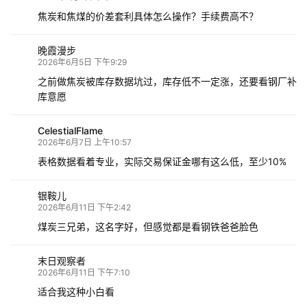
焦炭和焦煤的价差套利具体怎么操作？手续费高不？
晚霞漫步
2026年6月5日 下午9:29
之前做焦炭被库存数据坑过，库存低不一定涨，还要看钢厂补
库意愿
CelestialFlame
2026年6月7日 上午10:57
表格数据看着专业，实际交易保证金哪有这么低，至少10%
银鞍儿
2026年6月11日 下午2:42
煤炭三兄弟，这名字好，但感觉都是看钢铁爸爸脸色
末日观察者
2026年6月11日 下午7:10
适合我这种小白看