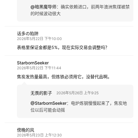
@暗黑魔导师
：
确实依赖进口，前两年澳洲焦煤被禁
的时候波动很大
话多の陷阱
2026年5月22日 下午10:00
表格里保证金都是5%，现在实际交易会调整吗？
StarbornSeeker
2026年5月22日 下午11:44
焦炭发热量最高，但炼铁必须用它，没替代品啊。
无畏的影子
2026年5月26日 上午9:25
@StarbornSeeker
：
电炉炼钢慢慢起来了，焦炭地
位以后可能会动摇
傍晚的风
2026年5月23日 上午12:30