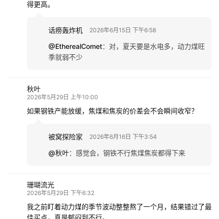
得更高。
话痨轰炸机
2026年6月15日 下午6:58
@EtherealComet
：
对，夏天要是水电多，动力煤旺
季就弱不少
秋叶
2026年5月29日 上午10:00
如果钢铁产能放缓，焦煤和焦炭的价差会不会瞬间收窄？
被窝探险家
2026年6月16日 下午3:54
@秋叶
：
感觉会，钢铁不行焦煤焦炭都得下来
珊瑚流光
2026年5月29日 下午6:32
我之前盯着动力煤的季节波动整整熬了一个月，结果错过了最
佳买点，真是郁闷到不行。