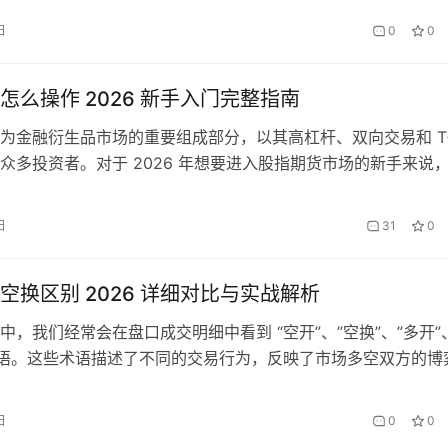
，清晰理解其名词定义与核心条款，是参与交易的基础前提，本
日
0
0
相关核心概念，助力投资者快速入门。 一、股指期货合约基础
约…
怎么操作 2026 新手入门完整指南
为金融衍生品市场的重要组成部分，以其高杠杆、双向交易和 T
众多投资者。对于 2026 年想要进入股指期货市场的新手来说
作方法至关重要。本文将从基础知识、交易流程、实战技巧和风
面，为您提供一份全面的入门指南。 一、股指期货基础知识与
日
31
0
始交易之前，投资者必须充分了解股指期货的基本概念和交易规
空换区别 2026 详细对比与实战解析
中，我们经常会在盘口成交明细中看到 “空开”、”空换”、”多开”
术语。这些术语描述了不同的交易行为，反映了市场多空双方的博
新手交易者来说，理解这些术语的含义和区别，特别是空开和空
读懂盘口语言、把握市场动态的基础。本文…
日
0
0