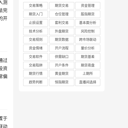
入测
交易策略
期货交易
资金管理
法完
期货入门
仓位管理
股指期货
的开
止损设置
套利交易
基本面分析
技术分析
外盘期货
风险控制
交易规则
期货数据
跨市场联动
资金情绪
开户流程
量价分析
交易软件
供需缺口
期货基差
通过
交易陷阱
开户条件
期货夜盘
投资
期货行情
黄金期货
上期所
常偏
趋势判断
恒指期货
直播间选择
置于
联动