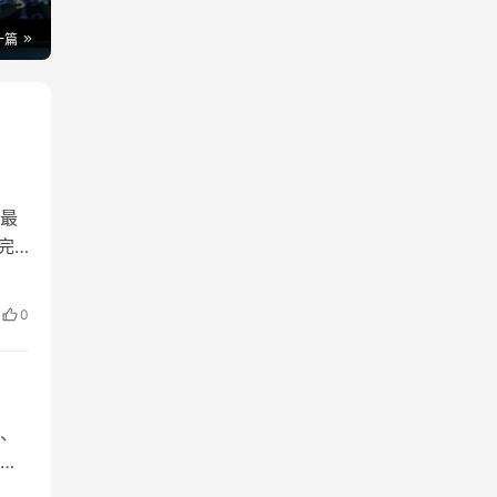
一篇
最
完
投
作
0
原理
、
与
体