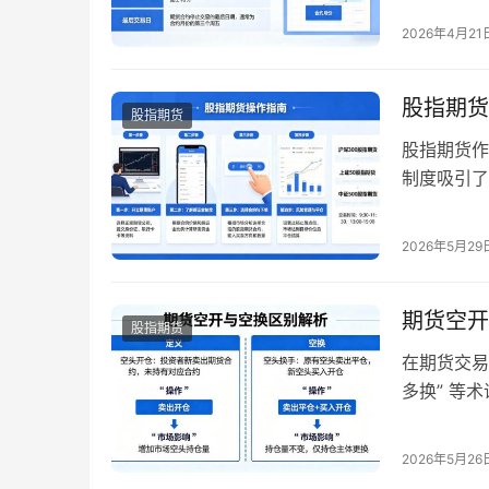
系更加规范
2026年4月21
将全面拆解
股指期货合
股指期货
股指期货
股指期货作
制度吸引了
握正确的操
控制四个方
2026年5月29
规则 在开
股指…
期货空开
股指期货
在期货交易
多换” 等
情况。对于
的区别，是
2026年5月26