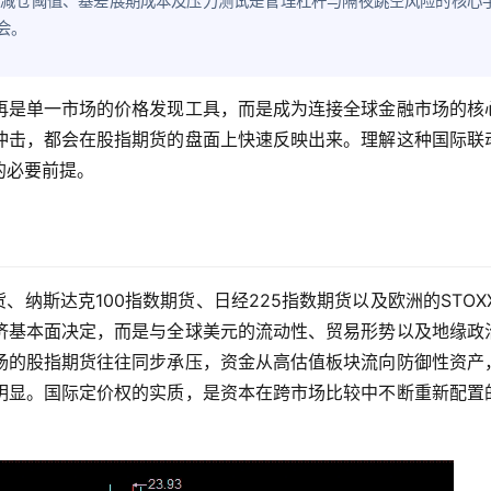
态减仓阈值、基差展期成本及压力测试是管理杠杆与隔夜跳空风险的核心
会。
再是单一市场的价格发现工具，而是成为连接全球金融市场的核
冲击，都会在股指期货的盘面上快速反映出来。理解这种国际联
的必要前提。
纳斯达克100指数期货、日经225指数期货以及欧洲的STOXX
济基本面决定，而是与全球美元的流动性、贸易形势以及地缘政
场的股指期货往往同步承压，资金从高估值板块流向防御性资产
明显。国际定价权的实质，是资本在跨市场比较中不断重新配置