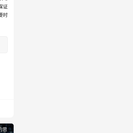
保证
要时
的思