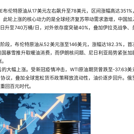
ICE布伦特原油从17美元左右飙升至78美元，区间涨幅高达351%
情。此轮上涨的核心动力的是全球经济复苏带动需求激增，中国加
日升至740万桶/日，对外依存度突破40%，叠加伊拉克战争、
高阶段，布伦特原油从52美元涨至146美元，涨幅达182.3%，首
，美国暴雪推升取暖油消费，而伊朗核问题、尼日利亚局势紧张加
涨。
后的大幅上涨。受新冠疫情冲击，WTI原油期货曾跌至-37.63美
减产协议，叠加全球宽松货币政策释放流动性，油价逐步回升。俄
，重回百元时代。