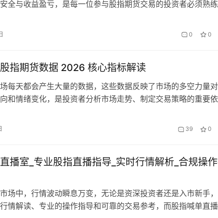
安全与收益盈亏，是每一位参与股指期货交易的投资者必须熟练
识点。与实物期货不同，股指期货到期不涉及实物交割，核心以
，整个操作流程围绕“平仓、交割、清算”三大环节展开，不同持
日
0
0
操作方式也有所差异，新手需明确区分、规范操作，避免因流程
失。 一…
股指期货数据 2026 核心指标解读
场每天都会产生大量的数据，这些数据反映了市场的多空力量对
向和情绪变化，是投资者分析市场走势、制定交易策略的重要依
手投资者而言，面对纷繁复杂的股指期货数据，往往会感到无从
6 年以来，股指期货市场的投资者结构更加多元化，数据的重要性
日
39
0
握核心数据指标的解读方法，能够帮助投资者更准确地把握市场
易的胜率。…
直播室_专业股指直播指导_实时行情解析_合规操
市场中，行情波动瞬息万变，无论是资深投资者还是入市新手，
行情解读、专业的操作指导和可靠的交易参考，而股指喊单直播