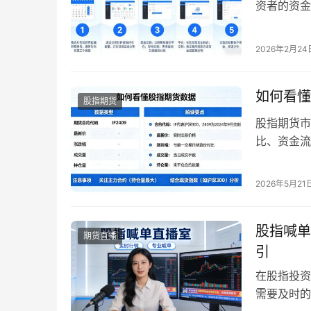
资者的资金
握的核心知
金结算为主
2026年2月24
情况对应的
熟悉导致损
如何看懂
股指期货
股指期货市
比、资金流
据。对于新
手。202
2026年5月21
加凸显。掌
搏，提高交
股指喊单
期货直播
引
在股指投资
需要及时的