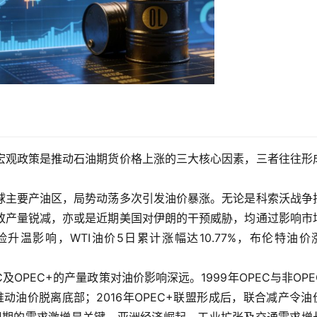
宏观政策是推动石油期货价格上涨的三大核心因素，三者往往形
球主要产油区，局势动荡多次引发油价暴涨。无论是科索沃战争
致产量锐减，亦或是近期美国对伊朗的干预威胁，均通过影响市
升温影响，WTI油价5日累计涨幅达10.77%，布伦特油价
OPEC+的产量政策对油价影响深远。1999年OPEC与非OPE
推动油价脱离底部；2016年OPEC+联盟形成后，联合减产令油