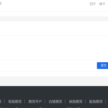
这一核心需求而生。作为连接投资者与专业交易指导的重要桥梁
日
0
0
单直播室凭借实时性、专业性、互动性的优势，成为越来越多股
备工具，助力投资者在复杂的市场环境中把握交易机会、规避投
指喊单直播…
提交
货
恒指期货
期货开户
白银期货
纳指期货
股指期货