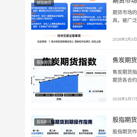
期货市场
纳指期货
期货市场的
具，被广泛
质是“风险
寸，利用期
2026年2月3日
从对冲核心
对冲技巧，
焦炭期货
股指期货
焦炭期货指
期货各合约
更客观、全
着国内钢铁
2026年3月17
征，焦炭期
心含义、2
股指期货
股指期货
股指期货作