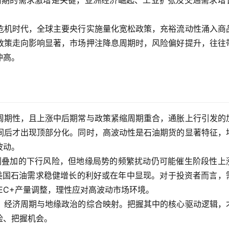
苏周期的需求激增是关键，亚洲经济崛起、工业扩张及交通需求增
危机时代，全球主要央行实施量化宽松政策，充裕流动性涌入商
政策走向影响显著，市场押注降息周期时，风险偏好提升，往往
冲高。
周期性，且上涨中后期常与政策紧缩周期重合，通胀上行引发的
间后才出现顶部分化。同时，高波动性是石油期货的显著特征，
波动。
过剩叠加的下行风险，但地缘局势的频繁扰动仍可能催生阶段性上
美国石油需求稳健增长的利好或在年中显现。对于投资者而言，
EC+产量调整，理性应对高波动市场环境。
、经济周期与地缘政治的综合映射。把握其中的核心驱动逻辑，
险、把握机会。