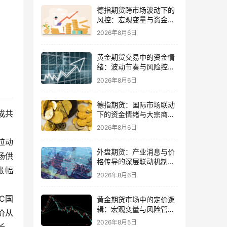
德指期货跨市场波动下的
风控：宏观变量与资金情
绪再平衡
2026年8月6日
黄金期货交易中的资金情
绪：波动节奏与风险控制
的平衡
2026年8月6日
德指期货：国际市场联动
成共
下的资金情绪与大宗商品
传导
2026年8月6日
拉动
外盘期货：产业消息与价
场供
格传导的深层联动机制与
涨幅
交易策略
2026年8月6日
C国
黄金期货市场中的定价逻
辑：宏观变量与风险管理
价从
策略并重
2026年8月5日