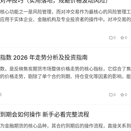
对冲技巧（实用落地，规避价格波动风险）
核心功能之一是风险管理，而对冲交易作为最核心的风险管理工
应用于实体企业、金融机构及专业投资者的操作中。对冲交易的
转移”，通过在期货市场建立与现货市场方向相反、数量匹配的头
货与现货价格的高度相关性，抵消现货头寸的价格波动风险。本
0
0
逻辑、常见对冲技巧、实操要点及避坑指南四方面，拆解期货市
助力不同类型…
指数 2026 年走势分析及投资指南
数，是反映焦炭期货市场整体价格走势的核心指标，它综合了焦
的价格走势，剔除了单个合约到期、持仓变化等因素的影响，能
面地反映焦炭期货市场的整体供需格局与价格趋势。2026 年，
行业结构调整、“双碳” 目标推进，焦炭期货市场呈现出新的运
日
0
0
货指数的走势备受投资者关注。本文将全面解读焦炭期货指数的
0…
到期会如何操作 新手必看完整流程
为金融期货的核心品种，其合约到期后的操作流程，直接关系到