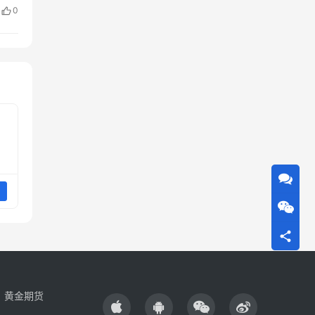
，
0
指
资
黄金期货