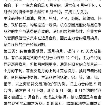
合约，下一个主力合约是 6 月合约，通常在 4 月中下旬，6
月合约的持仓量就会超过 5 月合约，完成主力换月。
主流品种包括原油、燃油、甲醇、PTA、纯碱、螺纹钢、热
卷、铁矿石等，均遵循这一规律。核心原因是能化与黑色系
品种的生产与消费是连续的，没有明显的季节性，产业客户
的套期保值需求集中在近月合约，因此主力合约逐月换月，
贴合连续的生产经营周期。
第三类：有色金属期货，逐月换月，提前 7-15 天完成换
月。有色金属期货的合约月份为连续 12 个月，主力合约同
样是逐月换月，但换月时间更晚，通常在旧合约交割月前一
个月的下旬，甚至交割月的上旬才完成换月，换月节奏比能
化、黑色系品种更慢。主流品种包括铜、铝、锌、镍、锡、
铅等，以上海期货交易所的沪铜为例，旧主力合约是 5 月
首
合约，通常在 4 月下旬，甚至 5 月上旬，6 月合约的持仓
页
量才会超过 5 月合约，完成主力换月。核心原因是有色金
属的现货贸易非常发达，期现套利、跨期套利交易非常活