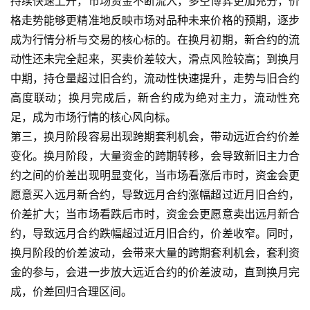
持续快速上升，市场资金不断流入，多空博弈更加充分，价
股
格走势能够更精准地反映市场对品种未来价格的预期，逐步
指
期
成为行情分析与交易的核心标的。在换月初期，新合约的流
货
动性还未完全起来，买卖价差较大，滑点风险较高；到换月
中期，持仓量超过旧合约，流动性快速提升，走势与旧合约
黄
高度联动；换月完成后，新合约成为绝对主力，流动性充
金
足，成为市场行情的核心风向标。
期
第三，换月阶段容易出现跨期套利机会，带动远近合约价差
货
变化。换月阶段，大量资金的跨期转移，会导致新旧主力合
约之间的价差出现明显变化，当市场看涨后市时，资金会更
愿意买入远月新合约，导致远月合约涨幅超过近月旧合约，
价差扩大；当市场看跌后市时，资金会更愿意卖出远月新合
约，导致远月合约跌幅超过近月旧合约，价差收窄。同时，
换月阶段的价差波动，会带来大量的跨期套利机会，套利资
金的参与，会进一步放大远近合约的价差波动，直到换月完
成，价差回归合理区间。