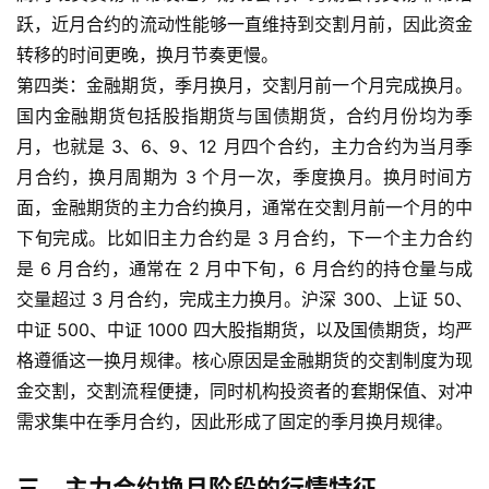
内
跃，近月合约的流动性能够一直维持到交割月前，因此资金
盘
转移的时间更晚，换月节奏更慢。
期
第四类：金融期货，季月换月，交割月前一个月完成换月。
货
国内金融期货包括股指期货与国债期货，合约月份均为季
月，也就是 3、6、9、12 月四个合约，主力合约为当月季
外
月合约，换月周期为 3 个月一次，季度换月。换月时间方
盘
期
面，金融期货的主力合约换月，通常在交割月前一个月的中
货
下旬完成。比如旧主力合约是 3 月合约，下一个主力合约
是 6 月合约，通常在 2 月中下旬，6 月合约的持仓量与成
德
交量超过 3 月合约，完成主力换月。沪深 300、上证 50、
指
中证 500、中证 1000 四大股指期货，以及国债期货，均严
期
格遵循这一换月规律。核心原因是金融期货的交割制度为现
货
金交割，交割流程便捷，同时机构投资者的套期保值、对冲
需求集中在季月合约，因此形成了固定的季月换月规律。
恒
指
期
三、主力合约换月阶段的行情特征