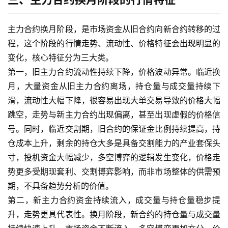
货
主力合约换月阶段，是市场资金从旧合约向新合约转移的过
期
程，这个阶段的行情走势、流动性、价格特征会出现明显的
货
变化，核心特征分为三大类。
开
第一，旧主力合约流动性持续下降，价格波动异常。临近换
户
月，大量资金从旧主力合约离场，持仓量与成交量持续下
滑，流动性大幅下降，很容易出现大单交易导致的价格大幅
白
银
跳空，走势与新主力合约出现偏离，甚至出现虚假的价格信
期
号。同时，临近交割期，旧合约的保证金比例持续提高，持
货
仓成本上升，剩余的持仓大多是具备交割能力的产业套保头
寸，投机资金大幅减少，多空博弈的逻辑发生变化，价格走
纳
势更多受期现套利、交割博弈影响，而非市场整体的供需预
指
期，不具备趋势分析的价值。
期
第二，新主力合约资金持续流入，成交量与持仓量稳步提
货
升，走势更具代表性。换月阶段，新合约的持仓量与成交量