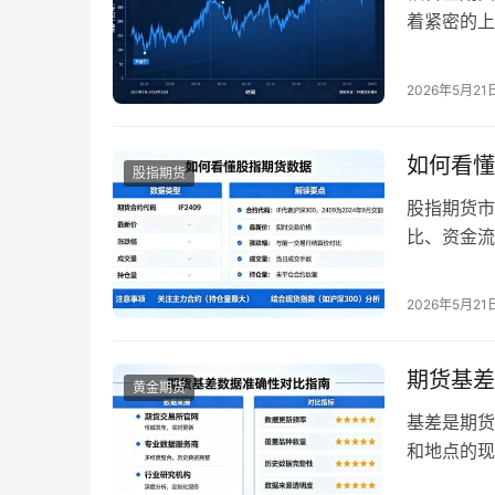
着紧密的上
素，其需求
势往往成为
2026年5月21
发生了深刻
出现了阶段
如何看懂
股指期货
股指期货市
比、资金流
据。对于新
手。202
2026年5月21
加凸显。掌
搏，提高交
期货基差
黄金期货
基差是期货
和地点的现
价格 – 