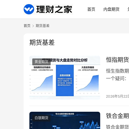
首页
内盘期货
首页
期货基差
期货基差
恒指期货
黄金期货
恒生指数期
一个疑问：
什么关系呢
性，帮助投
2026年5月22
关系 （一
的…
铁合金期
白银期货
铁合金期货