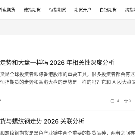
外盘期货
德指期货
恒指期货
期货开户
白银期货
纳指
走势和大盘一样吗 2026 年相关性深度分析
货是全球投资者跟踪香港股市的重要工具，很多投资者都会有这
恒指期货的走势和香港大盘的走势是一样的吗？它和 A 股大盘
？本文将深入分析 2026 年恒指期货与香港大盘、A 股大盘的
资者更好地理解恒指期货的走势规律。 一、恒指期货与香港大
日
14
0
）基本原理：期货价格跟随现货价格 恒生指数期货是以恒生指数
货与螺纹钢走势 2026 关联分析
和螺纹钢期货是黑色产业链中两个重要的期货品种，两者之间存