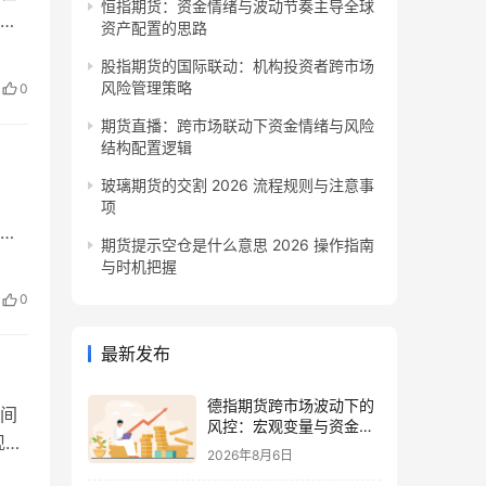
恒指期货：资金情绪与波动节奏主导全球
资产配置的思路
走
股指期货的国际联动：机构投资者跨市场
局
风险管理策略
0
也
期货直播：跨市场联动下资金情绪与风险
结构配置逻辑
玻璃期货的交割 2026 流程规则与注意事
项
期货提示空仓是什么意思 2026 操作指南
下
与时机把握
更
0
脉
最新发布
德指期货跨市场波动下的
间
风控：宏观变量与资金情
现货
绪再平衡
2026年8月6日
期现