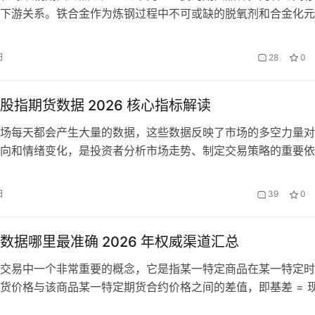
下游关系。铁合金作为炼钢过程中不可或缺的脱氧剂和合金化元
与粗钢产量高度相关，而螺纹钢作为最主要的钢材品种，其价格
铁合金需求预期的先行指标。2026 年以来，黑色产业链供需格
日
28
0
变化，铁合金期货与螺纹钢期货的走势既表现出高度的联动性，
性的分化…
股指期货数据 2026 核心指标解读
场每天都会产生大量的数据，这些数据反映了市场的多空力量对
向和情绪变化，是投资者分析市场走势、制定交易策略的重要依
手投资者而言，面对纷繁复杂的股指期货数据，往往会感到无从
6 年以来，股指期货市场的投资者结构更加多元化，数据的重要性
日
39
0
握核心数据指标的解读方法，能够帮助投资者更准确地把握市场
易的胜率。…
数据哪里最准确 2026 年权威渠道汇总
交易中一个非常重要的概念，它是指某一特定商品在某一特定时
货价格与该商品某一特定期货合约价格之间的差值，即基差 = 
期货价格。基差的变化反映了期货与现货之间的联动关系，是进行