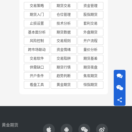
交易策略
期货交易
资金管理
期货入门
仓位管理
股指期货
止损设置
技术分析
套利交易
基本面分析
期货数据
外盘期货
风险控制
交易规则
开户流程
跨市场联动
资金情绪
量价分析
交易软件
交易陷阱
期货基差
供需缺口
期货行情
期货夜盘
开户条件
趋势判断
焦炭期货
看盘工具
黄金期货
恒指期货
黄金期货