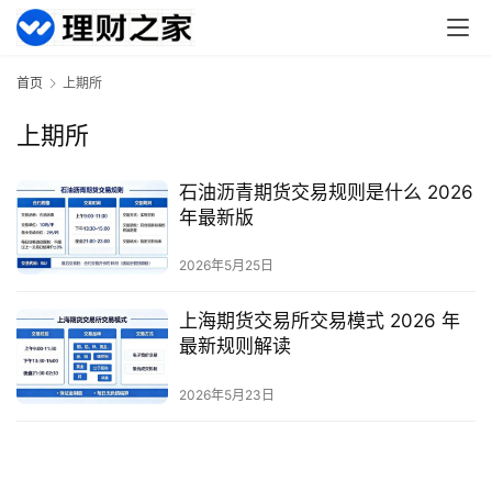
货
外
首页
上期所
盘
期
上期所
货
石油沥青期货交易规则是什么 2026
德
年最新版
指
2026年5月25日
期
货
上海期货交易所交易模式 2026 年
最新规则解读
恒
指
2026年5月23日
期
货