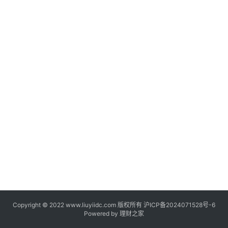
期
货
开
户
白
银
期
货
纳
指
期
货
股
Copyright © 2022 www.liuyiidc.com 版权所有
沪ICP备2024071528号-6
指
Powered by
理财之家
期