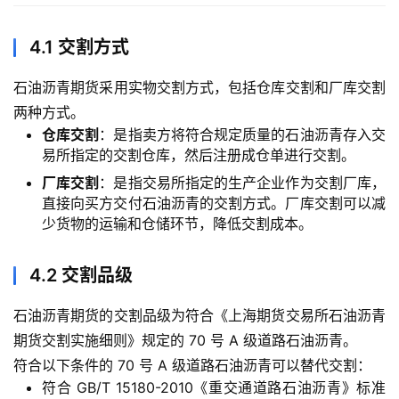
白
4.1 交割方式
银
期
石油沥青期货采用实物交割方式，包括仓库交割和厂库交割
货
两种方式。
仓库交割
：是指卖方将符合规定质量的石油沥青存入交
纳
易所指定的交割仓库，然后注册成仓单进行交割。
指
厂库交割
：是指交易所指定的生产企业作为交割厂库，
期
直接向买方交付石油沥青的交割方式。厂库交割可以减
货
少货物的运输和仓储环节，降低交割成本。
股
4.2 交割品级
指
期
石油沥青期货的交割品级为符合《上海期货交易所石油沥青
货
期货交割实施细则》规定的 70 号 A 级道路石油沥青。
符合以下条件的 70 号 A 级道路石油沥青可以替代交割：
黄
符合 GB/T 15180-2010《重交通道路石油沥青》标准
金