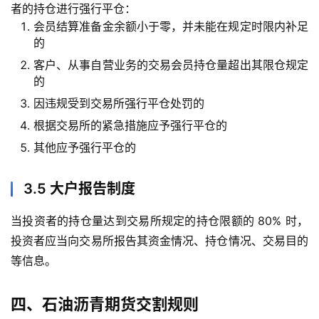
盘
者的持仓进行强行平仓：
期
会员结算准备金余额小于零，并未能在规定时限内补足
货
的
客户、从事自营业务的交易会员持仓量超出其限仓规定
德
的
指
因违规受到交易所强行平仓处罚的
期
根据交易所的紧急措施应予强行平仓的
货
其他应予强行平仓的
恒
指
3.5 大户报告制度
期
货
当投资者的持仓量达到交易所规定的持仓限额的 80% 时，
投资者应当向交易所报告其资金情况、持仓情况、交易目的
期
等信息。
货
开
四、石油沥青期货交割规则
户