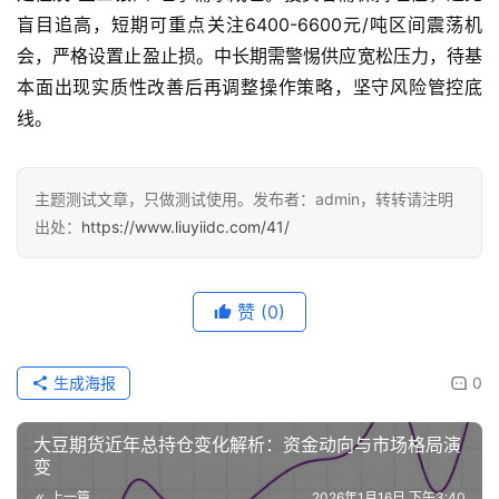
盲目追高，短期可重点关注6400-6600元/吨区间震荡机
白
会，严格设置止盈止损。中长期需警惕供应宽松压力，待基
银
本面出现实质性改善后再调整操作策略，坚守风险管控底
期
线。
货
纳
主题测试文章，只做测试使用。发布者：admin，转转请注明
指
出处：
https://www.liuyiidc.com/41/
期
货
赞
(0)
股
指
期
生成海报
0
货
大豆期货近年总持仓变化解析：资金动向与市场格局演
黄
变
金
上一篇
2026年1月16日 下午3:40