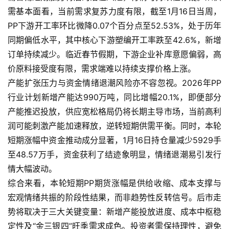
需基本面看，当前需求复苏力度有限，截至1月16日当周，
期
货
PP下游开工率环比微降0.07个百分点至52.53%，处于历年
同期偏低水平，其中核心下游塑编开工率跌至42.6%，新增
德
订单持续减少。临近春节假期，下游企业补库意愿偏弱，高
指
价原料接受度有限，需求端难以持续支撑价格上涨。
期
产能扩张压力与资金情绪退潮风险亦不容忽视。2026年PP
货
行业计划新增产能达990万吨，同比增幅20.1%，即便部分
产能推迟投放，供应宽松格局仍将长期主导市场，当前高利
恒
润可能刺激产能加速释放，逆转短期供需平衡。同时，本轮
指
短期涨幅中资金推动成分显著，1月16日持仓量减少5929手
期
货
至48.57万手，资金获利了结迹象明显，情绪退潮易引发行
情大幅波动。
期
综合来看，本轮短期PP期货涨幅是供给收缩、成本支撑与
货
宏观情绪共振的阶段性结果，而非趋势性反转信号。后市走
开
势将取决于三大关键变量：新增产能投放进度、成本中枢稳
户
定性及“金三银四”旺季需求成色。投资者需保持理性，避免