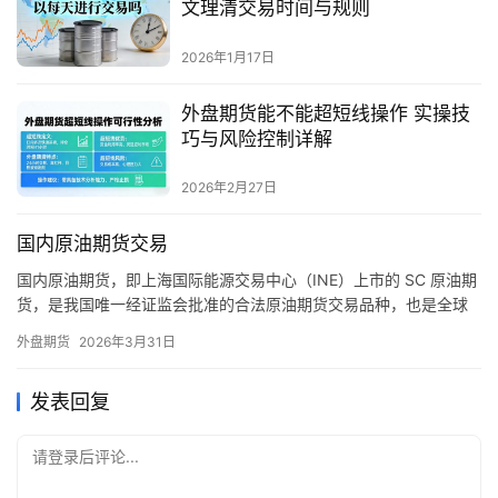
文理清交易时间与规则
2026年1月17日
外盘期货能不能超短线操作 实操技
巧与风险控制详解
2026年2月27日
国内原油期货交易
国内原油期货，即上海国际能源交易中心（INE）上市的 SC 原油期
货，是我国唯一经证监会批准的合法原油期货交易品种，也是全球
第三大原油期货主力合约，因其与国际油价联动性强、日内波动活
外盘期货
2026年3月31日
跃、套期保值功能完善，成为国内期货市场最受关注的品种之一。
很多投资者想要参与原油期货交易，却对其准入门槛、开户流程、
发表回复
交易规则缺乏系统了解，甚至误入非法平台造成资金损失。本文将
结合…
请登录后评论...