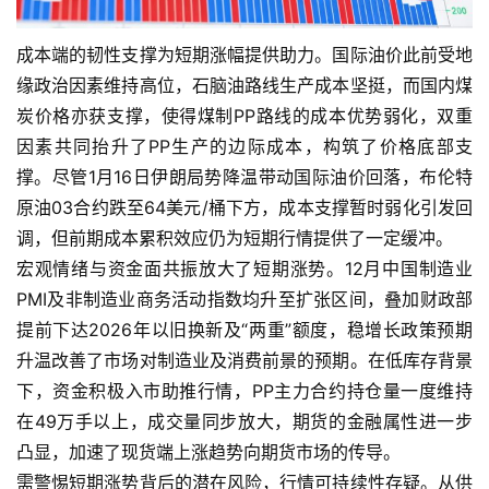
成本端的韧性支撑为短期涨幅提供助力。国际油价此前受地
缘政治因素维持高位，石脑油路线生产成本坚挺，而国内煤
炭价格亦获支撑，使得煤制PP路线的成本优势弱化，双重
因素共同抬升了PP生产的边际成本，构筑了价格底部支
撑。尽管1月16日伊朗局势降温带动国际油价回落，布伦特
原油03合约跌至64美元/桶下方，成本支撑暂时弱化引发回
首
调，但前期成本累积效应仍为短期行情提供了一定缓冲。
页
宏观情绪与资金面共振放大了短期涨势。12月中国制造业
PMI及非制造业商务活动指数均升至扩张区间，叠加财政部
内
提前下达2026年以旧换新及“两重”额度，稳增长政策预期
盘
升温改善了市场对制造业及消费前景的预期。在低库存背景
期
下，资金积极入市助推行情，PP主力合约持仓量一度维持
货
在49万手以上，成交量同步放大，期货的金融属性进一步
凸显，加速了现货端上涨趋势向期货市场的传导。
外
需警惕短期涨势背后的潜在风险，行情可持续性存疑。从供
盘