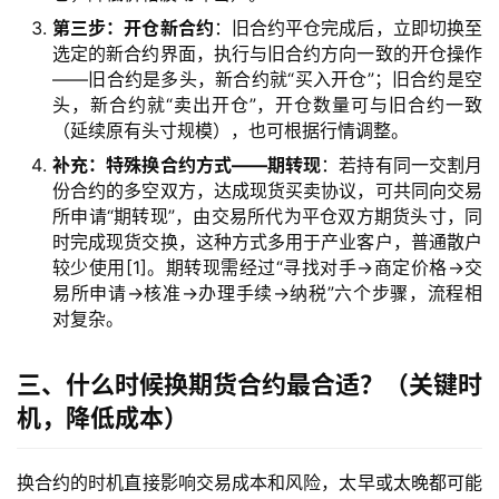
第三步：开仓新合约
：旧合约平仓完成后，立即切换至
选定的新合约界面，执行与旧合约方向一致的开仓操作
——旧合约是多头，新合约就“买入开仓”；旧合约是空
头，新合约就“卖出开仓”，开仓数量可与旧合约一致
（延续原有头寸规模），也可根据行情调整。
补充：特殊换合约方式——期转现
：若持有同一交割月
份合约的多空双方，达成现货买卖协议，可共同向交易
所申请“期转现”，由交易所代为平仓双方期货头寸，同
时完成现货交换，这种方式多用于产业客户，普通散户
较少使用[1]。期转现需经过“寻找对手→商定价格→交
易所申请→核准→办理手续→纳税”六个步骤，流程相
对复杂。
三、什么时候换期货合约最合适？（关键时
机，降低成本）
换合约的时机直接影响交易成本和风险，太早或太晚都可能