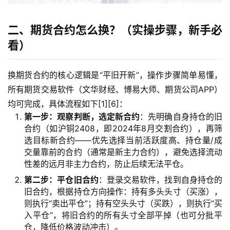
二、期货合约怎么换？（实操步骤，新手必
看）
换期货合约的核心逻辑是“平旧开新”，操作步骤简单易懂，
所有期货交易软件（文华财经、博易大师、期货公司APP）
均可完成，具体流程如下[1][6]：
第一步：观察判断，选定新合约
：先明确自身持仓的旧
合约（如沪铜2408，即2024年8月交割合约），再筛
选目标新合约——优先选择当前活跃度高、持仓量/成
交量靠前的合约（通常是新主力合约），避免选择流动
性差的远月非主力合约，防止后续无法平仓。
第二步：平仓旧合约
：登录交易软件，找到自身持仓的
旧合约，根据持仓方向操作：持有多头头寸（买涨），
则执行“卖出平仓”；持有空头头寸（买跌），则执行“买
入平仓”，将旧合约的所有头寸全部平掉（也可分批平
仓，降低价格波动冲击）。