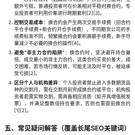
期
额外亏损。普通投资者可在价差相对平稳时换合约，专
货
业投资者可利用价差进行跨期套利[2][3]。
控制交易成本
：换合约会产生两次交易手续费（旧合约
纳
平仓手续费+新合约开仓手续费），不同期货公司的手
指
续费标准不同，频繁换合约会累积高额手续费，新手尽
期
量减少不必要的换合约操作[4]。
货
避免“非主力合约陷阱”
：换合约时，坚决避开持仓量
低、成交量小的非主力合约，这类合约买卖价差大、成
股
交困难，若市场行情反转，可能无法及时平仓，被迫承
指
受亏损[2]。
期
区分个人与机构差异
：个人投资者禁止进入多数期货品
货
种的交割月，需在交割月前完成换合约或平仓；机构投
资者若需实物交割，需具备相应资质（如开具增值税发
黄
票），并满足整数倍持仓要求，否则也需提前换合约
金
[1][2]。
期
货
五、常见疑问解答（覆盖长尾SEO关键词）