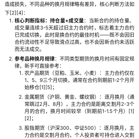
造成损失，不同品种的换月规律略有差异，核心判断方法如
下[2][4]：
核心判断指标：持仓量+成交量
：当新合约的持仓量、
成交量连续3-5天超过旧主力合约时，标志着主力合约
已完成切换，此时是换合约的最佳时机——既不会因旧
合约流动性不足导致滑点过高，也不会因新合约未活跃
首
而无法成交。
页
参考品种换月规律
：不同类型期货的换月时间有固定规
律，新手可直接参考：
内
农产品期货（豆粕、玉米、小麦）：主力合约仅在
盘
1、5、9三个月切换，通常在合约到期前1-2个月开
期
始移仓[1][5]；
货
金属期货（沪铜、黄金、螺纹钢）：逐月换月（通
常跳过2月、8月），主力合约是距离交割月2-3个
外
月的合约，换月时间较早（到期前1-1.5个月）[1]
盘
[2]；
期
股指期货（沪深300、中证500）：逐月换月，主
货
力合约是交割月合约，个人投资者可持仓进入交割