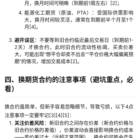
月，换月时间可稍晚（到期前1周左右）[2]；
德
能源化工期货（原油、PTA）：受国际供需影响
指
大，换月时间较灵活，通常在到期前半个月至1个
期
月[4]。
货
避开误区
：不要等到旧合约临近最后交易日（到期前1-
恒
2天）才换合约，此时旧合约流动性枯竭、买卖价差
指
大，可能出现“想平仓却卖不出去”“平仓价格大幅偏离预
期
期”的情况，增加交易成本[2]。
货
四、换期货合约的注意事项（避坑重点，必
期
看）
货
开
换合约虽简单，但新手容易忽略细节，导致亏损，以下4点
户
注意事项一定要牢记[3][4][5]：
关注价差风险
：新旧合约之间存在价差（新合约价格与
白
旧合约价格的差值），价差波动会直接影响换合约成本
银
——若价差过大（远超正常范围），换合约可能会产生