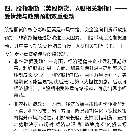
货
四、股指期货（美股期货、A股相关期指）——
受情绪与政策预期双重驱动
恒
指
股指期货的核心影响因素是市场情绪、资金流向和货币政策
期
预期，非农数据通过影响这三大因素，间接带动股指期货波
货
动，其中美股期货受影响最直接，A股相关期指（IF、IH、
IM）受外盘情绪传导间接波动。
期
非农数据强劲：一方面，经济稳健→企业盈利预期改
货
善，利好股市；另一方面，加息预期升温→高利率环境
开
压制成长股估值，利空股指期货。两种力量博弈下，美
户
股期货可能呈现“先跌后涨”走势（先担忧加息，后认可
经济韧性），A股期指受外盘情绪带动，可能出现小幅
白
震荡。
银
非农数据疲软：一方面，经济放缓→市场担忧企业盈利
期
下滑，利空股市；另一方面，降息预期强化→宽松政策
货
将提升市场流动性，利好成长股，支撑股指期货。最终
走势取决于市场对“经济衰退”和“政策宽松”的解读倾
纳
向，通常波动幅度较大（如2026年1月非农数据疲软，