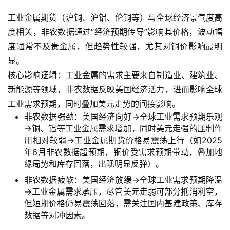
工业金属期货（沪铜、沪铝、伦铜等）与全球经济景气度高
首
度相关，非农数据通过“经济预期传导”影响其价格，波动幅
页
度通常不及贵金属，但趋势性较强，尤其对铜价影响最明
显。
内
核心影响逻辑：工业金属的需求主要来自制造业、建筑业、
盘
新能源等领域，非农数据反映美国经济活力，进而影响全球
期
工业需求预期，同时叠加美元走势的间接影响。
货
非农数据强劲：美国经济向好→全球工业需求预期乐观
→铜、铝等工业金属需求增加，同时美元走强的压制作
外
用相对较弱→工业金属期货价格易震荡上行（如2025
盘
年6月非农数据超预期，铜价受需求预期带动，叠加地
期
缘局势和库存回落，出现明显反弹）。
货
非农数据疲软：美国经济放缓→全球工业需求预期降温
→工业金属需求承压，尽管美元走弱可部分抵消利空，
德
但短期价格仍易震荡回落，需关注国内基建政策、库存
指
数据等对冲因素。
期