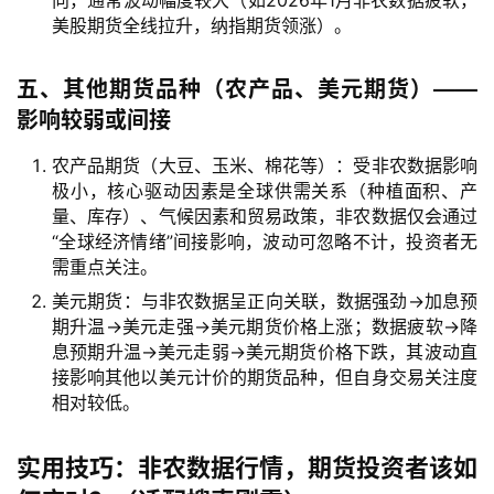
指
美股期货全线拉升，纳指期货领涨）。
期
货
五、其他期货品种（农产品、美元期货）——
影响较弱或间接
股
指
农产品期货（大豆、玉米、棉花等）：受非农数据影响
极小，核心驱动因素是全球供需关系（种植面积、产
期
量、库存）、气候因素和贸易政策，非农数据仅会通过
货
“全球经济情绪”间接影响，波动可忽略不计，投资者无
需重点关注。
黄
美元期货：与非农数据呈正向关联，数据强劲→加息预
金
期升温→美元走强→美元期货价格上涨；数据疲软→降
期
息预期升温→美元走弱→美元期货价格下跌，其波动直
货
接影响其他以美元计价的期货品种，但自身交易关注度
相对较低。
实用技巧：非农数据行情，期货投资者该如