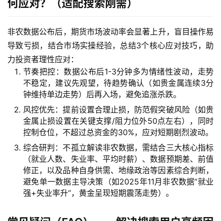
何应对？（适配搜索刚需）
非农数据公布后，期货市场波动率会显著上升，盲目操作易
导致亏损，结合市场实操经验，总结3个核心应对技巧，助
力投资者理性应对：
节奏把控：数据公布后1-3分钟多为情绪性波动，走势
不稳定，建议先观望，待趋势确认（如贵金属连续3分
钟维持单边走势）后再入场，避免追涨杀跌。
风控优先：提前设置合理止损，防范假突破风险（如贵
金属止损设置在关键支撑/阻力位外50点左右），同时
控制仓位，不超过总资金的30%，应对短期剧烈波动。
综合研判：不孤立解读非农数据，需结合三大核心指标
（就业人数、失业率、平均时薪）、数据预期差、前值
修正，以及品种自身供需、地缘政治等因素综合判断，
避免单一数据主导决策（如2025年11月非农数据“就业
强+失业率升”，黄金呈现短期震荡走势）。