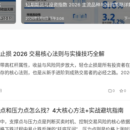
比
短期期货可投资指数 2026 主流品种与投资策略详
午10:55
2026年5月8日 下午3:06
下
止损 2026 交易核心法则与实操技巧全解
带高杠杆属性，收益与风险同步放大，轻仓止损是所有投资者在
存的核心法则，也是从新手进阶到成熟交易者的必经之路。202
市场波动显著加剧，地缘事件与宏观政策频繁引发极端跳空行情
轻仓止损体系，既能帮助投资者把握交易机会，又能从根源上控
日
0
0
避免账户出现毁灭性回撤。 一、期货轻仓止损的底层核心逻辑 
相…
点和压力点怎么找？4大核心方法+实战避坑指南
中，支撑点与压力点是判断买卖时机、控制交易风险的核心依据
格下跌过程中易止跌反弹的“托底区间”，压力点则是价格上涨时