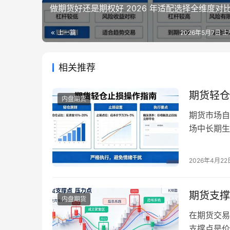
做期货好还是期权好 2026 年适配选择全维度对
上一篇
2026年5月7日 上
相关推荐
期货轻仓
内盘期货
期货市场自
场中长期生
年大宗商品
一套成熟的
2026年4月22
亏损风险，
与止损相辅
期货支撑
内盘期货
在期货交易
支撑点是价