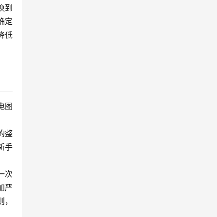
换到
确定
降低
电图
的整
新手
。
一次
加严
则，