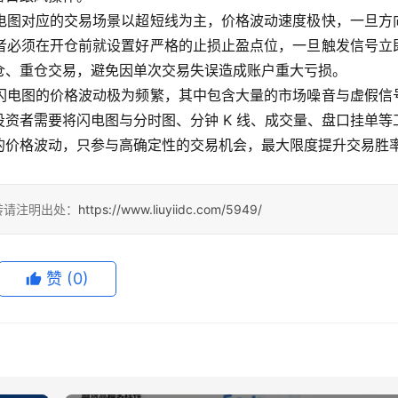
电图对应的交易场景以超短线为主，价格波动速度极快，一旦方
者必须在开仓前就设置好严格的止损止盈点位，一旦触发信号立
仓、重仓交易，避免因单次交易失误造成账户重大亏损。
闪电图的价格波动极为频繁，其中包含大量的市场噪音与虚假信
资者需要将闪电图与分时图、分钟 K 线、成交量、盘口挂单等
的价格波动，只参与高确定性的交易机会，最大限度提升交易胜
转请注明出处：
https://www.liuyiidc.com/5949/
赞
(0)