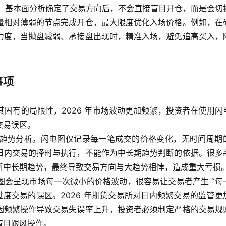
线、基本面分析确定了交易方向后，不会直接盲目开仓，而是会切
量相对薄弱的节点完成开仓，最大限度优化入场价格。例如，在
力度，当抛盘减弱、承接盘出现时，精准入场，避免追高买入，
事项
固有的局限性，2026 年市场波动更加频繁，投资者在使用闪
交易误区。
趋势分析。闪电图仅记录每一笔成交的价格变化，无时间周期
日内交易的择时与执行，不能作为中长期趋势判断的依据。很多
断中长期趋势，最终导致交易方向与大趋势相悖，造成重大亏损
图会呈现市场每一次微小的价格波动，很容易让交易者产生 “每
过度交易的误区。2026 年期货交易所对日内频繁交易的监管更
因频繁操作导致交易失误率上升，投资者必须制定严格的交易规
盲目跟风操作。