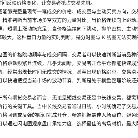
时间反映价格变化，让交易者抢占交易先机。
图能够完整呈现每一笔成交的价格、成交量与主动买卖方向，交
，精准判断当前市场多空双方的力量对比。当价格连续向上跳动
导，短期上涨动能充足；当价格连续向下跳动、抛单密集、主动
较大。这种盘口力量的实时判断，是分时图与 K 线图无法实现
电图的价格跳动频率与成交间隔，交易者可以快速判断当前品种
价格跳动频繁且连续，几乎无间断，交易者开仓平仓都能快速成
疏，经常出现长时间无成交的情况，甚至出现价格跳空，交易滑
可以快速把握当前市场的波动节奏，判断是处于横盘整理阶段还
于所有期货交易者而言，无论是短线交易还是中长线交易，都需
执行的关键工具。当中长线交易者通过日线、小时线确定了交易
价格回调或反弹的瞬间完成开仓，精准把握最佳入场点位，避免
可以通过闪电图观察盘口承接力度，选择最佳的离场时机，最大