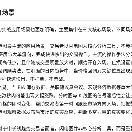
用场景
图的实战应用场景也更加明确，主要集中在三大核心场景，不同场
电图最主流的应用场景，交易者以闪电图为核心分析工具，不参
交密度与大单流向，完成快进快出的交易操作。主流的操作手法分
期高低点，且伴随成交量明显放大时，顺势开仓入场，止损设置
回调顺势法，在明确的日内趋势中，当价格回调到关键位置出现
全程快进快出，不扛单、不恋战。
易。当 EIA 库存数据、美联储议息会议、宏观经济数据等重大
数秒内可能出现大幅涨跌，分时图与 K 线图的信号滞后性会让
价格的即时变化，帮助交易者第一时间跟随市场方向入场，把握
电图观察数据发布后市场的真实反应，判断多空力量的真实变化
对于中长线趋势交易者而言，闪电图并非核心分析工具，而是重