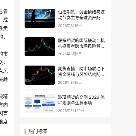
易者
恒指期货：资金情绪与波
动节奏主导全球资产配置
、成
的思路
2026年8月5日
性卖
的，
股指期货的国际联动：机
构投资者跨市场风险管理
策略
的市
2026年8月5日
交，
期货直播：跨市场联动下
点风
资金情绪与风险结构配置
是趋
逻辑
2026年8月5日
要精
玻璃期货的交割 2026 流
程规则与注意事项
方向
2026年5月29日
因盲
限度
热门标签