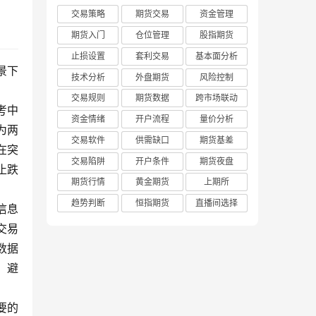
交易策略
期货交易
资金管理
期货入门
仓位管理
股指期货
止损设置
套利交易
基本面分析
景下
技术分析
外盘期货
风险控制
交易规则
期货数据
跨市场联动
考中
资金情绪
开户流程
量价分析
为两
交易软件
供需缺口
期货基差
在突
交易陷阱
开户条件
期货夜盘
止跌
期货行情
黄金期货
上期所
趋势判断
恒指期货
直播间选择
信息
交易
数据
，避
要的