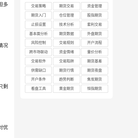
但多
交易策略
期货交易
资金管理
期货入门
仓位管理
股指期货
止损设置
技术分析
套利交易
基本面分析
期货数据
外盘期货
风险控制
交易规则
开户流程
情况
跨市场联动
资金情绪
量价分析
交易软件
交易陷阱
期货基差
供需缺口
期货行情
期货夜盘
开户条件
趋势判断
焦炭期货
只剩
看盘工具
黄金期货
恒指期货
对优