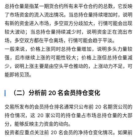
恒
总持仓量是指某一期货合约所有未平仓合约的总数，它反映
指
了市场资金的流入流出情况。当总持仓量持续增加时，说明
期
有新的资金进入市场，多空双方分歧加大，行情可能会出现
货
较大波动；当总持仓量持续减少时，说明资金正在流出市
场，多空双方都在平仓离场，行情可能会趋于平淡。
期
一般来说，价格上涨同时总持仓量增加，说明多头力量较
货
强，后市继续上涨的可能性较大；价格上涨但总持仓量减
开
户
少，说明上涨主要是由空头平仓推动的，上涨动力不足，可
能即将见顶。
白
银
（二）分析前 20 名会员持仓变化
期
货
交易所发布的会员持仓排名通常只公布前 20 名期货公司的
持仓情况，这 20 家公司的持仓量占市场总持仓量的大部
纳
分，能够反映主力资金的动向。
指
投资者应重点关注前 20 名会员的净持仓变化情况。如果前
期