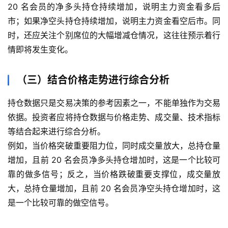
20 名会员的净多头持仓持续增加，说明主力资金看多后
货
市；如果净空头持仓持续增加，说明主力资金看空后市。同
时，还应关注个别席位的大幅增减仓情况，这往往预示着行
股
情即将发生变化。
指
期
货
（三）结合价格走势进行综合分析
黄
持仓数据只是交易决策的参考因素之一，不能单独作为交易
金
依据。投资者应将持仓数据与价格走势、成交量、技术指标
期
等结合起来进行综合分析。
货
例如，当价格突破重要阻力位，同时成交量放大，总持仓量
增加，且前 20 名会员净多头持仓增加时，这是一个比较可
靠的做多信号；反之，当价格跌破重要支撑位，成交量放
大，总持仓量增加，且前 20 名会员净空头持仓增加时，这
是一个比较可靠的做空信号。