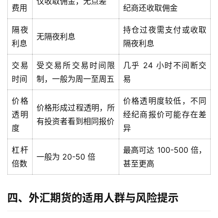
仅收取佣金，无点差
期
费用
纪商还收取佣金
货
隔夜
持仓过夜需支付或收取
无隔夜利息
利息
隔夜利息
股
指
交易
受交易所交易时间限
几乎 24 小时不间断交
期
时间
制，一般为周一至周五
易
货
价格
价格透明度较低，不同
黄
价格形成过程透明，所
透明
经纪商报价可能存在差
金
有投资者看到相同报价
度
异
期
货
杠杆
最高可达 100-500 倍，
一般为 20-50 倍
倍数
甚至更高
四、外汇期货的适用人群与风险提示