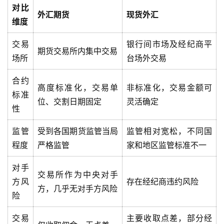
对比
外汇期货
现货外汇
恒
维度
指
期
交易
银行间市场及经纪商平
期货交易所内集中交易
货
场所
台场外交易
期
合约
高度标准化，交易单
非标准化，交易金额可
货
标准
位、交割日期固定
灵活确定
开
性
户
监管
受到各国期货监管当局
监管相对宽松，不同国
白
程度
严格监管
家和地区监管标准不一
银
期
对手
交易所作为中央对手
货
方风
存在经纪商违约风险
方，几乎无对手方风险
险
纳
指
交易
主要收取点差，部分经