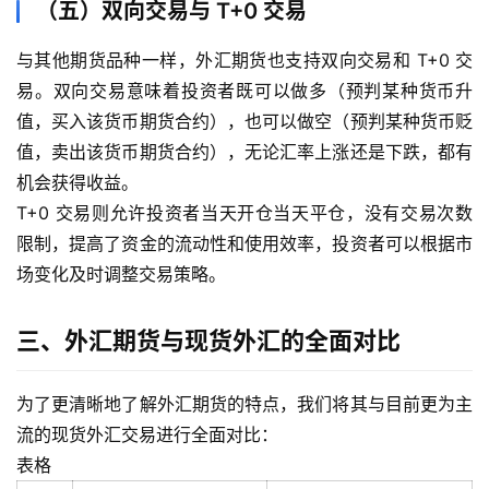
（五）双向交易与 T+0 交易
首
页
与其他期货品种一样，外汇期货也支持双向交易和 T+0 交
易。双向交易意味着投资者既可以做多（预判某种货币升
内
值，买入该货币期货合约），也可以做空（预判某种货币贬
盘
值，卖出该货币期货合约），无论汇率上涨还是下跌，都有
期
机会获得收益。
货
T+0 交易则允许投资者当天开仓当天平仓，没有交易次数
限制，提高了资金的流动性和使用效率，投资者可以根据市
外
盘
场变化及时调整交易策略。
期
货
三、外汇期货与现货外汇的全面对比
德
为了更清晰地了解外汇期货的特点，我们将其与目前更为主
指
流的现货外汇交易进行全面对比：
期
货
表格