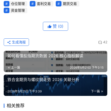
仓位管理
套利交易
期货交易
首
资金管理
页
赞
(0)
内
盘
期
生成海报
42
货
如何看懂股指期货数据 2026 核心指标解读
外
盘
上一篇
2026年5月21日 下午3:15
期
货
铁合金期货与螺纹钢走势 2026 关联分析
2026年5月21日 下午3:39
下一篇
德
指
期
相关推荐
货