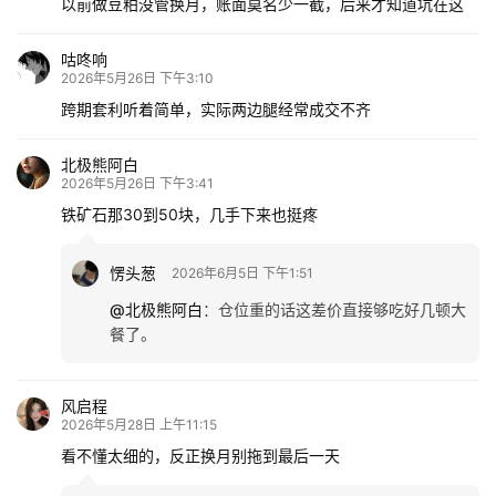
以前做豆粕没管换月，账面莫名少一截，后来才知道坑在这
咕咚响
2026年5月26日 下午3:10
跨期套利听着简单，实际两边腿经常成交不齐
北极熊阿白
2026年5月26日 下午3:41
铁矿石那30到50块，几手下来也挺疼
愣头葱
2026年6月5日 下午1:51
@北极熊阿白
：
仓位重的话这差价直接够吃好几顿大
餐了。
风启程
2026年5月28日 上午11:15
看不懂太细的，反正换月别拖到最后一天