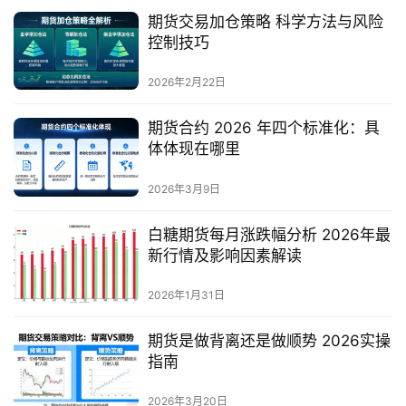
期货交易加仓策略 科学方法与风险
控制技巧
恒
指
2026年2月22日
期
货
期货合约 2026 年四个标准化：具
体体现在哪里
期
货
2026年3月9日
开
户
白糖期货每月涨跌幅分析 2026年最
新行情及影响因素解读
白
2026年1月31日
银
期
期货是做背离还是做顺势 2026实操
货
指南
纳
2026年3月20日