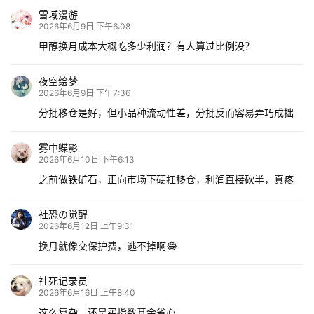
雪域漫游
2026年6月9日 下午6:08
甲醇换月成本大概吃多少利润？有人算过比例没？
夜空绘梦
2026年6月9日 下午7:36
分批移仓是好，但小品种流动性差，分批反而容易弄巧成拙
雾中蝶影
2026年6月10日 下午6:13
之前做铁矿石，正向市场下硬扛移仓，利润直接砍半，真疼
社恐の觉醒
2026年6月12日 上午9:31
换月就像交保护费，逃不掉啊😂
社死记录员
2026年6月16日 上午8:40
这么复杂，还是买指数基金省心