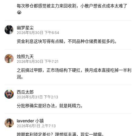
每次移仓都感觉被主力来回收割，小散户想省点成本太难了
😭
幽梦星尘
2026年5月30日 下午6:54
资金利息这块写得有点糙，不同品种仓储费差挺多的。
烛照九天
2026年5月30日 下午7:21
之前搞过甲醇，正市场结构下硬扛，换月成本直接吃掉一半利
润。
西瓜太郎
2026年5月31日 下午2:13
分批移确实是好办法，就是耗精力。
lavender 小镇
2026年6月1日 上午7:13
跨期套利锁定差价？理想挺丰满，现实一腿瘸。