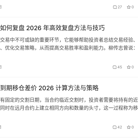
割库数据进行交易已经成为一种非常有效的实战方法。本文将详
日
27
0
26 年如何结合期货交割库做期货，包括交割库的基本概念、数据
技…
如何复盘 2026 年高效复盘方法与技巧
交易中不可或缺的重要环节，它能够帮助投资者总结交易经验、
、优化交易策略，从而提高交易胜率和盈利能力。柳传志曾说：
理工作和自我成长过程中，「复盘」是让我受益最深的工具之一
也是如此，每一位成功的交易者背后，都有坚持复盘的身影。本
日
45
0
 2026 年期货走势高效复盘的方法与技巧，帮助…
到期移仓差价 2026 计算方法与策略
有固定的交割日期，当合约临近交割时，投资者需要将持有的近
同时在远月合约上建立相同方向和数量的头寸，这一过程称为移
过程中产生的合约间价格差异就是移仓差价，它直接影响投资者
最终收益。2026 年以来，全球大宗商品市场波动加剧，不同品
日
42
0
呈现出更加复杂的特征，掌握移仓差价的计算方法和应对策略，