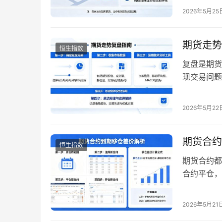
高，利用交
2026年5月25
介绍 20
方法、分析
期货走势
恒生指数
复盘是期货
现交易问题
这些年的管
在期货市场
2026年5月22
将详细介绍
期货合约
恒生指数
期货合约都
合约平仓，
换月。移仓
持仓成本和
2026年5月21
的移仓差价