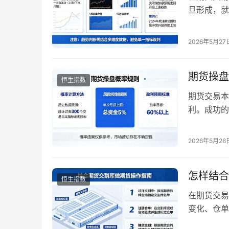
旦形成，就
市场的不断
期货趋势判
2026年5月27
分类 在进
势是指价格
期货操盘
恒生指数
期货交易本
利。成功的
能赚钱，而
比和严格的
2026年5月26
竞争的加剧
心概率规则
怎样结合
恒生指数
在期货交易
变化、仓单
面分析的重