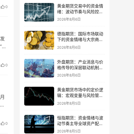
细
黄金期货交易中的资金情
0
获取
绪：波动节奏与风险控制
的平衡
2026年8月6日
德指期货：国际市场联动
发
下的资金情绪与大宗商品
传导
”在
2026年8月6日
。”
文
外盘期货：产业消息与价
0
格传导的深层联动机制与
交易策略
2026年8月6日
黄金期货市场中的定价逻
辑：宏观变量与风险管理
月
策略并重
2026年8月5日
仓
的
恒指期货：资金情绪与波
种
动节奏主导全球资产配置
0
对
的思路
2026年8月5日