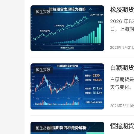
于长期持仓
橡胶期货
恒生指数
2026 
日，上海期货
年初上涨约 
新高。在大
2026年5月21
行情，背后
白糖期货
恒生指数
白糖期货是
天气变化、
特征。对于
制定科学交
2026年5月19
格走势呈现
情查看方式
恒指期货
恒生指数