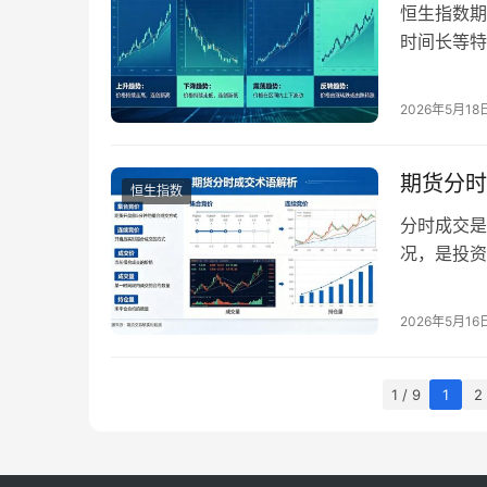
恒生指数期
时间长等特
走势都可以
会、控制交
2026年5月18
势形态及其
千变万化，
期货分时
恒生指数
分时成交是
况，是投资
期货市场的
本文将系统
2026年5月16
门。 一、
交明细…
1 / 9
1
2