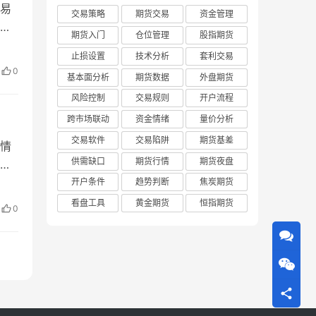
易
交易策略
期货交易
资金管理
格
期货入门
仓位管理
股指期货
止损设置
技术分析
套利交易
要走
0
基本面分析
期货数据
外盘期货
走势
风险控制
交易规则
开户流程
跨市场联动
资金情绪
量价分析
交易软件
交易陷阱
期货基差
情
供需缺口
期货行情
期货夜盘
入
。
开户条件
趋势判断
焦炭期货
速入
看盘工具
黄金期货
恒指期货
0
成