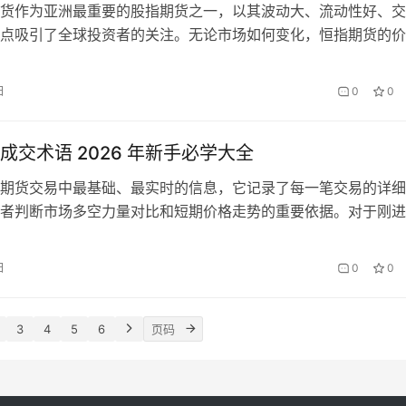
货作为亚洲最重要的股指期货之一，以其波动大、流动性好、交
点吸引了全球投资者的关注。无论市场如何变化，恒指期货的价
归纳为几种基本形态。准确识别这些走势形态，对于把握交易机
易风险至关重要。本文将为您详细介绍 2026 年恒指期货的主
日
0
0
应用方法。 一、恒指期货的五种基本走势形态 恒指期货的价格
但…
成交术语 2026 年新手必学大全
期货交易中最基础、最实时的信息，它记录了每一笔交易的详细
者判断市场多空力量对比和短期价格走势的重要依据。对于刚进
新手来说，掌握分时成交术语是看懂盘口、进行有效交易的前提
介绍 2026 年期货交易中最常用的分时成交术语，帮助新手快
日
0
0
基础成交术语 1. 现手 现手是指当前最新一笔成交的手数。在分时
3
4
5
6