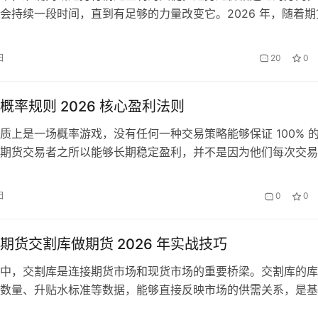
会持续一段时间，直到有足够的力量改变它。2026 年，随着期
发展和成熟，技术分析方法也在不断完善。本文将介绍几种实用
断方法，帮助投资者更好地把握市场走势。 一、趋势的基本概
日
20
0
行趋势判断之前，我们首先需要了解什么是趋势以及趋势的分类
在…
概率规则 2026 核心盈利法则
质上是一场概率游戏，没有任何一种交易策略能够保证 100% 
期货交易者之所以能够长期稳定盈利，并不是因为他们每次交易
是因为他们掌握了期货操盘的概率规则，通过提高胜率、优化盈
资金管理，在长期的交易中获得了正期望收益。2026 年随着市
日
0
0
，掌握这些概率规则变得更加重要。本文将详细介绍期货操盘的
…
期货交割库做期货 2026 年实战技巧
中，交割库是连接期货市场和现货市场的重要桥梁。交割库的库
数量、升贴水标准等数据，能够直接反映市场的供需关系，是基
要依据。2026 年，随着期货市场的不断成熟和数据透明度的提