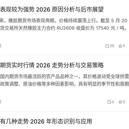
的投资…
表现较为强势 2026 原因分析与后市展望
年以来，橡胶期货市场表现亮眼，价格持续震荡上行。截至 5 月 20
交易所天然橡胶主力合约 RU2609 收盘价为 17540 元 / 吨
6.5%，期间最高触及 18395 元 / 吨，创下 2024 年 12 月以
宗商品市场整体表现分化的背景下，橡胶期货能够走出独立的强
日
36
0
有着多重因素的支撑。深入…
期货实时行情 2026 走势分析与交易策略
国内期货市场最活跃的农产品品种之一，其价格波动受全球供需
政策调整、原油价格等多种因素影响，具有明显的季节性和周期
投资者来说，及时了解白糖期货实时行情，准确把握市场走势，
易策略的基础。2026 年，全球白糖市场正从过剩转向紧平衡，
日
0
0
出新的特点，投资者需要及时调整交易思路。 一、白糖期货实
 投…
有几种走势 2026 年形态识别与应用