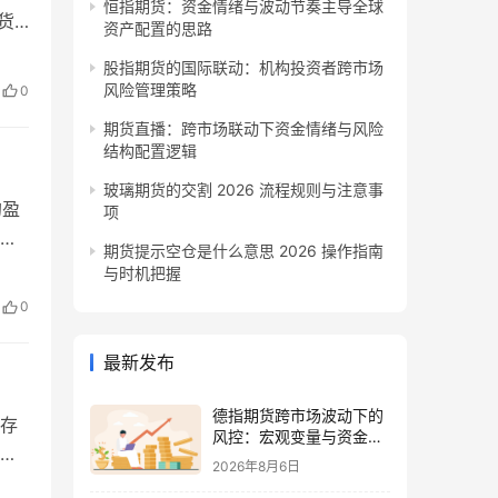
恒指期货：资金情绪与波动节奏主导全球
货
资产配置的思路
的
股指期货的国际联动：机构投资者跨市场
念与
风险管理策略
0
。趋
期货直播：跨市场联动下资金情绪与风险
结构配置逻辑
玻璃期货的交割 2026 流程规则与注意事
的盈
项
都
期货提示空仓是什么意思 2026 操作指南
亏
与时机把握
场
0
核
最新发布
德指期货跨市场波动下的
存
风控：宏观变量与资金情
本
绪再平衡
2026年8月6日