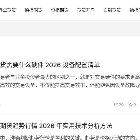
外盘期货
德指期货
恒指期货
期货开户
白银期货
纳指
货需要什么硬件 2026 设备配置清单
易者与业余投资者最大的区别之一，就是对交易硬件的要求更高
高效的交易设备，不仅能提高交易效率，还能避免因设备故障导
。2026 年，随着交易软件功能的不断丰富和市场数据量的持续
易者对硬件的要求也在不断提高。本文将为你详细介绍职业做期
日
20
0
设备和配置清单。 一、电脑主机配置推荐 电脑主机是交易系统
直…
期货趋势行情 2026 年实用技术分析方法
中，准确判断趋势行情是盈利的关键。趋势是价格运动的方向，