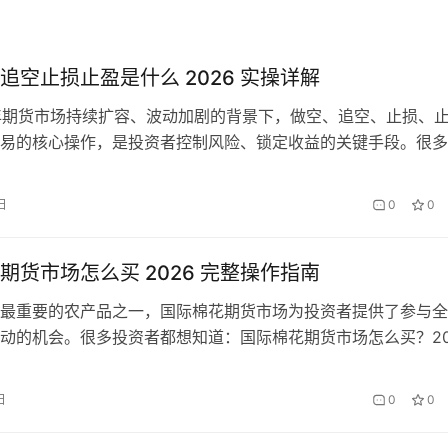
追空止损止盈是什么 2026 实操详解
6 年期货市场持续扩容、波动加剧的背景下，做空、追空、止损、
易的核心操作，是投资者控制风险、锁定收益的关键手段。很多
时，往往对这四个概念一知半解，盲目操作导致亏损。本文结合
年期货市场特点，详细拆解四大操作的核心定义、实操逻辑和注意事
日
0
0
资者快速掌握，规避交易陷阱。 一、核心概念解析：搞懂做空
…
期货市场怎么买 2026 完整操作指南
最重要的农产品之一，国际棉花期货市场为投资者提供了参与全
动的机会。很多投资者都想知道：国际棉花期货市场怎么买？20
内期货市场的不断开放，普通投资者参与国际棉花期货交易的渠
本文将为你提供一份 2026 年完整的国际棉花期货市场操作指
日
0
0
开启国际棉花期货投资之旅。 一、国际棉花期货市场主要品种 