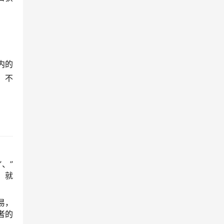
内的
，不
、”
，就
易，
者的