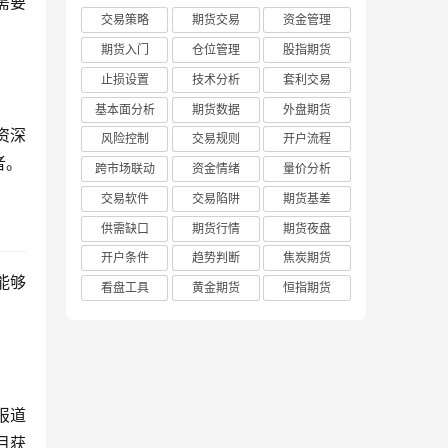
需要
交易策略
期货交易
资金管理
期货入门
仓位管理
股指期货
止损设置
技术分析
套利交易
基本面分析
期货数据
外盘期货
资深
风险控制
交易规则
开户流程
者。
跨市场联动
资金情绪
量价分析
交易软件
交易陷阱
期货基差
供需缺口
期货行情
期货夜盘
开户条件
趋势判断
焦炭期货
能够
看盘工具
黄金期货
恒指期货
报道
目获