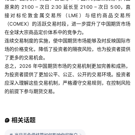
期
原来的 21:00 – 次日 2:30 延长至 21:00 – 次日 5:00，直
货
接对标伦敦金属交易所（LME）与纽约商品交易所
（COMEX）的活跃交易时段，进一步提升了中国期货市场
纳
在全球大宗商品定价体系中的竞争力。
指
连续交易制度的实施，使中国期货市场能够及时反映国际市
期
场的价格变化，降低了投资者的隔夜风险，也为投资者提供
货
了更多的交易机会。
总之，2026 年中国期货市场的交易机制更加完善和成熟，
股
为投资者提供了更加公平、公正、公开的交易环境。投资者
指
期
应深入理解这些交易机制，严格遵守交易规则，在控制风险
货
的前提下参与期货交易。
黄
金
相关话题
期
货
当日无负债结算如何影响你的账户