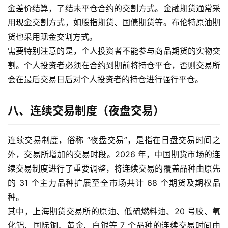
金差价结算，了结未平仓合约的交割方式。金融期货通常采
德
用现金交割方式，如股指期货、国债期货等。布伦特原油期
指
货也采用现金交割方式。
期
需要特别注意的是，个人投资者不能参与商品期货的实物交
货
割。个人投资者必须在合约到期前将持仓平仓，否则交易所
会在最后交易日后对个人投资者的持仓进行强行平仓。
恒
指
期
八、连续交易制度（夜盘交易）
货
连续交易制度，俗称 “夜盘交易”，是指在日盘交易时间之
期
外，交易所增加的交易时段。2026 年，中国期货市场的连
货
续交易制度进行了重要调整，将连续交易的覆盖品种由原先
开
的 31 个主力品种扩展至全市场共计 68 个期货及期权品
户
种。
其中，上海期货交易所的原油、低硫燃料油、20 号胶、氧
白
银
化铝、国际铜、黄金、白银等 7 个品种的连续交易时间由