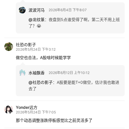
波波河马
2026年6月4日 下午8:07
@龙纹篆
：
夜盘到5点谁受得了啊，第二天不用上班
了？😭
社恐の影子
2026年5月24日 下午3:12
做空也合法，A股啥时候能学学
水袖飘香
2026年6月12日 上午10:12
@社恐の影子
：
A股要是能T+0做空，估计我也敢进
去了
Yonder远方
2026年5月24日 下午7:05
那个动态调整涨跌停板感觉比之前灵活多了