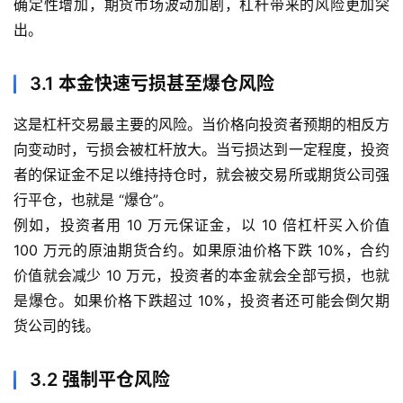
确定性增加，期货市场波动加剧，杠杆带来的风险更加突
指
出。
期
货
3.1 本金快速亏损甚至爆仓风险
恒
这是杠杆交易最主要的风险。当价格向投资者预期的相反方
指
向变动时，亏损会被杠杆放大。当亏损达到一定程度，投资
期
货
者的保证金不足以维持持仓时，就会被交易所或期货公司强
行平仓，也就是 “爆仓”。
期
例如，投资者用 10 万元保证金，以 10 倍杠杆买入价值
货
100 万元的原油期货合约。如果原油价格下跌 10%，合约
开
价值就会减少 10 万元，投资者的本金就会全部亏损，也就
户
是爆仓。如果价格下跌超过 10%，投资者还可能会倒欠期
货公司的钱。
白
银
3.2 强制平仓风险
期
货