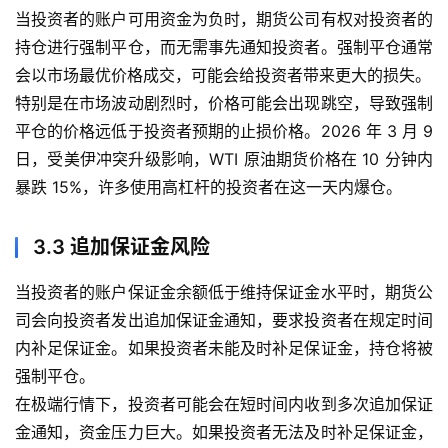
当投资者的账户可用资金为负时，期货公司有权对投资者的
持仓进行强制平仓，而无需事先通知投资者。强制平仓通常
纳
会以市场最优价格成交，可能会给投资者带来更大的损失。
指
期
特别是在市场波动剧烈时，价格可能会出现跳空，导致强制
货
平仓的价格远低于投资者预期的止损价格。2026 年 3 月 9
日，受美伊冲突升级影响，WTI 原油期货价格在 10 分钟内
股
暴跌 15%，许多使用高杠杆的投资者在这一天内爆仓。
指
期
3.3 追加保证金风险
货
当投资者的账户保证金余额低于维持保证金水平时，期货公
黄
司会向投资者发出追加保证金通知，要求投资者在规定时间
金
内补足保证金。如果投资者未能及时补足保证金，持仓将被
期
强制平仓。
货
在极端行情下，投资者可能会在短时间内收到多次追加保证
金通知，资金压力巨大。如果投资者无法及时补足保证金，