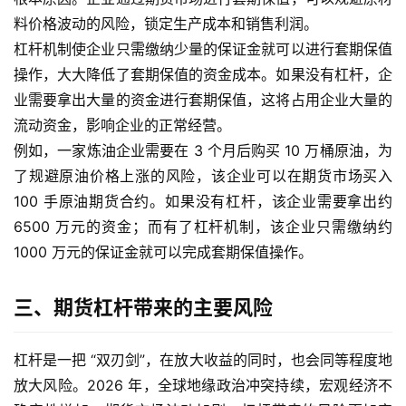
料价格波动的风险，锁定生产成本和销售利润。
杠杆机制使企业只需缴纳少量的保证金就可以进行套期保值
操作，大大降低了套期保值的资金成本。如果没有杠杆，企
首
业需要拿出大量的资金进行套期保值，这将占用企业大量的
页
流动资金，影响企业的正常经营。
例如，一家炼油企业需要在 3 个月后购买 10 万桶原油，为
内
了规避原油价格上涨的风险，该企业可以在期货市场买入
盘
100 手原油期货合约。如果没有杠杆，该企业需要拿出约
期
6500 万元的资金；而有了杠杆机制，该企业只需缴纳约
货
1000 万元的保证金就可以完成套期保值操作。
外
三、期货杠杆带来的主要风险
盘
期
货
杠杆是一把 “双刃剑”，在放大收益的同时，也会同等程度地
放大风险。2026 年，全球地缘政治冲突持续，宏观经济不
德