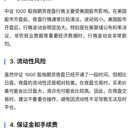
期
货
中证 1000 股指期货夜盘行情主要受美国股市影响。在美国
股市开盘前，夜盘行情通常比较清淡，波动较小。美国股市
纳
开盘后，行情波动会明显加大。特别是在美联储公布利率决
指
议、非农就业数据等重要经济数据时，行情波动会非常剧
期
烈。
货
3. 流动性风险
股
指
虽然中证 1000 股指期货夜盘已经开通了一段时间，但相比
期
货
日盘，夜盘的流动性还是相对较差。在夜盘交易时，买卖价
差可能会比日盘大，滑点也可能会比较高。因此，在夜盘交
黄
易时，建议不要重仓操作，避免因流动性不足导致无法及时
金
平仓。
期
货
4. 保证金和手续费