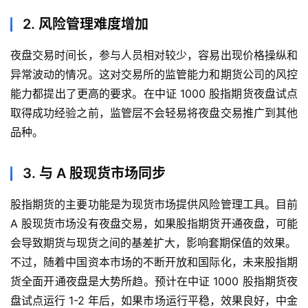
2. 风险管理难度增加
夜盘交易时间长，参与人员相对较少，容易出现价格操纵和
异常波动的情况。这对交易所的监管能力和期货公司的风控
能力都提出了更高的要求。在中证 1000 股指期货夜盘试点
首
页
取得成功经验之前，监管层不会轻易将夜盘交易推广到其他
品种。
内
盘
3. 与 A 股现货市场同步
期
货
股指期货的主要功能是为现货市场提供风险管理工具。目前
A 股现货市场没有夜盘交易，如果股指期货开通夜盘，可能
外
会导致期货与现货之间的基差扩大，影响套期保值的效果。
盘
不过，随着中国资本市场的不断开放和国际化，未来股指期
期
货全面开通夜盘是大势所趋。预计在中证 1000 股指期货夜
货
盘试点运行 1-2 年后，如果市场运行平稳，效果良好，中金