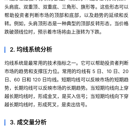
内
头肩底、双重顶、双重底、三角形、旗形等。这些形态可以
盘
期
帮助投资者判断市场的顶部和底部，以及趋势的延续和反
货
转。例如，头肩顶形态是一种典型的顶部反转形态，当价格
跌破颈线位时，预示着市场将由上涨转为下跌。
外
盘
2. 均线系统分析
期
货
均线系统是最常用的技术指标之一。它可以帮助投资者判断
市场的趋势和支撑压力位。常用的均线有 5 日、10 日、20
德
日、60 日和 120 日均线。短期均线可以反映市场的短期趋
指
势，长期均线可以反映市场的长期趋势。当短期均线向上穿
期
越长期均线时，形成金叉，是买入信号；当短期均线向下穿
货
越长期均线时，形成死叉，是卖出信号。
恒
指
3. 成交量分析
期