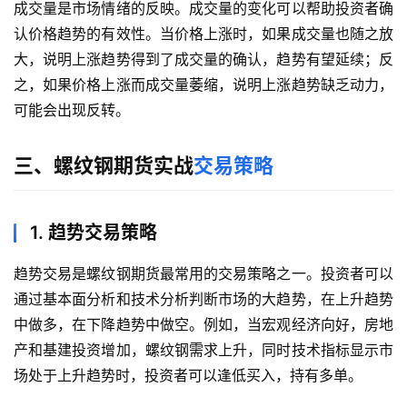
货
成交量是市场情绪的反映。成交量的变化可以帮助投资者确
认价格趋势的有效性。当价格上涨时，如果成交量也随之放
期
大，说明上涨趋势得到了成交量的确认，趋势有望延续；反
货
之，如果价格上涨而成交量萎缩，说明上涨趋势缺乏动力，
开
可能会出现反转。
户
三、螺纹钢期货实战
交易策略
白
银
期
1. 趋势交易策略
货
趋势交易是螺纹钢期货最常用的交易策略之一。投资者可以
纳
通过基本面分析和技术分析判断市场的大趋势，在上升趋势
指
中做多，在下降趋势中做空。例如，当宏观经济向好，房地
期
产和基建投资增加，螺纹钢需求上升，同时技术指标显示市
货
场处于上升趋势时，投资者可以逢低买入，持有多单。
股