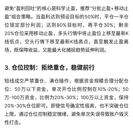
纳
避免“盈利回吐”的核心是科学止盈，推荐“分批止盈+移动止
指
盈”组合策略。当盈利达到预设目标的50%时，平仓一半仓
期
货
位锁定部分利润；达到80%目标时，再平仓30%；剩余
20%仓位采用移动止盈，多头行情中将止盈位上移至最新K
股
线低点，空头行情下移至最新K线高点，直至触发止盈离
指
场，既保障收益，又能最大化捕捉趋势延伸利润。
期
货
3. 仓位控制：拒绝重仓，稳健前行
黄
短线成交严禁重仓、满仓操作，根据资金规模合理分配仓
金
位：50万以下资金，单次开仓比例控制在10%-20%；50
期
万-100万资金，比例为20%-30%；100万以上资金，保持
货
20%-30%仓位即可。即使信号确定性极高，也不突破仓位
上限，通过仓位控制稳定情绪，避免单次失误导致账户毁灭
性打击。