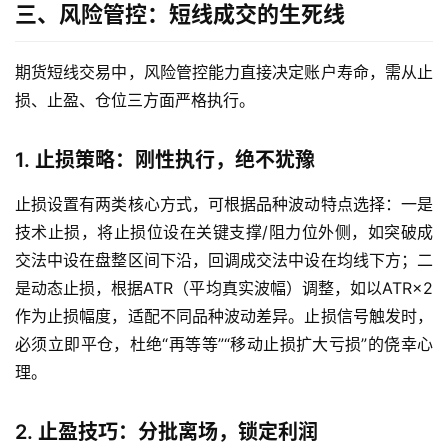
三、风险管控：短线成交的生死线
货
期货短线交易中，风险管控能力直接决定账户寿命，需从止
恒
指
损、止盈、仓位三方面严格执行。
期
货
1. 止损策略：刚性执行，绝不犹豫
期
止损设置有两类核心方式，可根据品种波动特点选择：一是
货
技术止损，将止损位设在关键支撑/阻力位外侧，如突破成
开
交法中设在盘整区间下沿，回调成交法中设在均线下方；二
户
是动态止损，根据ATR（平均真实波幅）调整，如以ATR×2
作为止损幅度，适配不同品种波动差异。止损信号触发时，
白
必须立即平仓，杜绝“再等等”“移动止损扩大亏损”的侥幸心
银
理。
期
货
2. 止盈技巧：分批离场，锁定利润