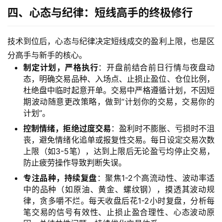
四、心态与纪律：短线高手的终极修行
技术到位后，心态与纪律决定短线成交的盈利上限，也是区
分高手与新手的核心。
制定计划，严格执行
：开盘前结合前日行情与夜盘动
态，明确交易品种、入场点、止损止盈位、仓位比例，
杜绝盘中临时起意开单。交易中严格遵循计划，不因短
期波动随意更改策略，做到“计划你的交易，交易你的
计划”。
控制情绪，拒绝过度交易
：盈利时不膨胀、亏损时不沮
丧，避免情绪化追单或报复性交易。每日设定交易次数
上限（如3-5笔），达到上限后无论盈亏均停止交易，
防止疲劳操作导致判断失误。
专注品种，持续复盘
：聚焦1-2个高流动性、波动率适
中的品种（如原油、黄金、螺纹钢），摸透其波动规
律，贪多嚼不烂。每天收盘后花1-2小时复盘，分析每
笔交易的信号有效性、止损止盈合理性、心态波动原