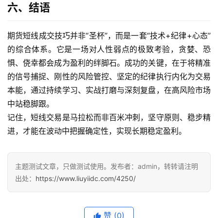
六、结语
期货短线成交技巧并非“圣杯”，而是一套“技术+纪律+心态”
的综合体系。它是一场对人性弱点的极致考验，贪婪、恐
惧、侥幸都会成为盈利的绊脚石。成功的关键，在于将精准
的信号捕捉、刚性的风险管控、坚定的纪律执行内化为交易
本能，通过持续学习、实战打磨与深刻复盘，在高风险市场
中站稳脚跟。
记住，短线交易是马拉松而非百米冲刺，坚守原则、稳步精
进，才能在波动中把握确定性，实现长期稳定盈利。
主题测试文章，只做测试使用。发布者：admin，转转请注明
出处：
https://www.liuyiidc.com/4250/
赞
(0)