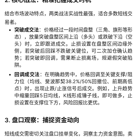
2. 核心战法：精准把握成交时机
结合市场波动特点，两类战法实战性最强，适合多数短线交
易者。
突破成交法
：价格经过一段时间盘整（三角、旗形等形
态），放量突破盘整区间上沿（多头）或跌破下沿（空
头）时，立即跟进成交。止损设置在盘整区间边缘外
侧，若突破后回踩不跌破关键位，可二次加仓确认趋
势；若突破即回调，需果断止损离场，规避假突破陷
阱。
回调成交法
：在明确趋势中，价格回调至关键支撑/阻
力位（均线、斐波那契38.2%/50%回撤位、前期高低
点）时，出现止跌/止涨信号后成交。例如，上升趋势
中缩量回踩5日均线，K线形成锤子线，即可做多，止
损设置在支撑位下方，风险回报比更优。
3. 盘口观察：捕捉资金动向
短线成交需密切关注盘口挂单变化，洞察主力资金意图。卖