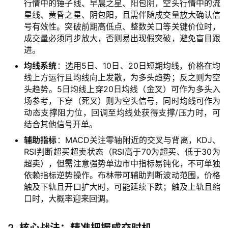
行情中的锤子线、早晨之星、阳包阴，空头行情中的流
星线、黄昏之星、阴包阳，且需伴随成交量放大确认信
号有效性。突破前期高低点、整数关口等关键价位时，
成交量必须同步放大，否则易出现假突破，避免盲目跟
进。
均线系统
：选用5日、10日、20日短期均线，价格在均
线上方运行且均线向上发散，为多头趋势；反之则为空
头趋势。5日均线上穿20日均线（金叉）可作为多头入
场参考，下穿（死叉）则为空头信号，同时均线可作为
动态支撑阻力位，回调至均线处获得支撑/压力时，可
结合其他信号开单。
辅助指标
：MACD关注零轴附近的交叉与背离，KDJ、
RSI判断超买超卖状态（RSI高于70为超买、低于30为
超卖），但需注意强势单边市中指标易钝化，不可单独
依赖指标逆势操作。布林带可辅助判断波动范围，价格
触及下轨且开口扩大时，可能延续下跌；触及上轨且缩
口时，大概率迎来回调。