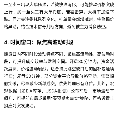
一至卖三出现大单压顶，若被快速消化，可能推动价格突破
上行；买一至买三有大单托底，若被击穿，大概率加速下
首
跌。同时关注委托队列变化，挂单量突然增减时，需警惕价
页
格异动，结合技术信号判断方向，避免被主力诱多诱空。
内
4. 时间窗口：聚焦高波动时段
盘
期
期货日内不同时段波动特点不同，聚焦高流动性、高波动时
货
段，可提升成交效率与盈利空间。开盘30分钟内，资金活
跃度高、价格波动剧烈，适合捕捉跳空缺口后的回补或延续
外
行情；尾盘30分钟，部分资金平仓导致价格异动，需警惕
盘
假突破，尽量减少新单成交，优先处理已有仓位。此外，宏
期
货
观数据（如EIA库存、USDA报告）公布前后，市场波动率
飙升，可提前布局或采用“买预期卖事实”策略，严格设置止
德
损应对突发波动。
指
期