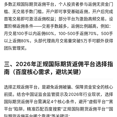
货
多数正规国际期货返佣平台，个人投资者参与返佣无资金门
槛、无交易手数门槛，开户即可享受基础返佣，开户后完成
恒
首笔交易即可激活返佣权益；部分平台为激励高频交易，设
指
置阶梯返佣条件——交易手数越多，返佣比例越高，例如：
期
月交易100手以内返佣60%，100-500手返佣70%，500手
货
以上返佣80%，头部代理商月交易量突破5万手可额外获得
团队管理奖。
期
货
开
三、2026年正规国际期货返佣平台选择指
户
南（百度核心需求，避坑关键）
白
选择正规返佣平台，是避免返佣被骗、保障资金安全的核心
银
前提。结合中国证监会监管提示及2026年行业现状，选择
期
国际期货返佣平台需满足4个核心条件，避开“虚假平台”“黑
货
平台”陷阱，精准匹配百度搜索“正规国际期货返佣平台”“国
纳
际期货返佣平台哪个靠谱”等关键词：