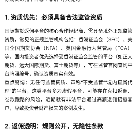
指
期
1. 资质优先：必须具备合法监管资质
货
国际期货返佣平台的核心合作经纪商，需具备境外正规监管
股
资质，常见的正规监管机构包括：香港证监会（SFC）、美
指
国全国期货协会（NFA）、英国金融行为监管局（FCA）
期
等，国内投资者优先选择受香港证监会监管的平台（如正大
货
期货、远大国际期货、富士期货等），可在监管官网查询平
台牌照编号，确认资质真实有效。
黄
重点警惕：无任何监管资质、声称“不受监管”“境内直属代
金
理”的平台，这类平台多为虚假平台，可能存在克扣返佣、
期
货
卷款跑路的风险，近期就有非法平台通过高额返佣招揽客
户，导致投资者财产损失的案例发生。
2. 返佣透明：规则公开，无隐性条款