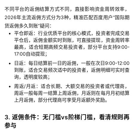
不同平台的返佣结算方式不同，直接影响资金周转效率，
首
2026年主流返佣方式分为3种，精准匹配百度用户“国际期
页
货返佣多久到账”疑问：
平仓即返：行业优质平台的核心模式，投资者完成交易
内
平仓后，返佣金额实时到账，可直接提现，资金周转率
盘
最高，适合短期高频交易投资者，部分平台支持9:00-
期
17:00自动提现；
货
日返：每日结算前一日的返佣，一般在次日9:00-12:00
到账，适合交易频次适中的投资者，返佣明细可实时查
询，透明度较高；
外
盘
周返/月返：适合长期、大额交易的投资者或代理商，
期
周返一般每周一结算上周返佣，月返则在每月月初结算
货
上月返佣，部分代理商可享受月返额外奖励。
德
3. 返佣条件：无门槛vs阶梯门槛，看清规则再
指
参与
期