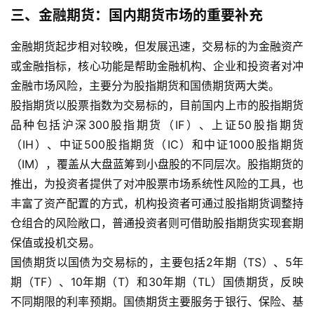
外
三、金融期货：国内期货市场的重要补充
盘
期
金融期货起步相对较晚，但发展迅速，交易标的为金融资产
货
或金融指标，核心功能是帮助金融机构、企业和投资者对冲
金融市场风险，主要分为股指期货和国债期货两大类。
德
股指期货以股票指数为交易标的，目前国内上市的股指期货
指
品种包括沪深300股指期货（IF）、上证50股指期货
期
（IH）、中证500股指期货（IC）和中证1000股指期货
货
（IM），覆盖从大盘蓝筹到小盘股的不同层次。股指期货的
推出，为投资者提供了对冲股票市场系统性风险的工具，也
恒
指
丰富了资产配置的方式，机构投资者可通过股指期货调整持
期
仓组合的风险敞口，普通投资者则可借助股指期货实现套期
货
保值或投机交易。
国债期货以国债为交易标的，主要包括2年期（TS）、5年
期
期（TF）、10年期（T）和30年期（TL）国债期货，反映
货
不同期限的利率预期。国债期货主要服务于银行、保险、基
开