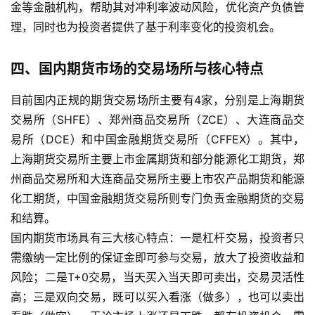
金等金融机构，帮助其对冲利率波动风险，优化资产负债管
户
理，同时也为投资者提供了基于利率变化的投资机会。
白
银
四、国内期货市场的交易场所与核心特点
期
目前国内正规的期货交易场所主要有4家，分别是上海期货
货
交易所（SHFE）、郑州商品交易所（ZCE）、大连商品交
纳
易所（DCE）和中国金融期货交易所（CFFEX）。其中，
指
上海期货交易所主要上市金属期货和部分能源化工期货，郑
期
州商品交易所和大连商品交易所主要上市农产品期货和能源
货
化工期货，中国金融期货交易所则专门负责金融期货的交易
和结算。
股
国内期货市场具有三大核心特点：一是杠杆交易，投资者只
指
需缴纳一定比例的保证金即可参与交易，放大了投资收益和
期
风险；二是T+0交易，当天买入当天即可卖出，交易灵活性
货
高；三是双向交易，既可以买入看涨（做多），也可以卖出