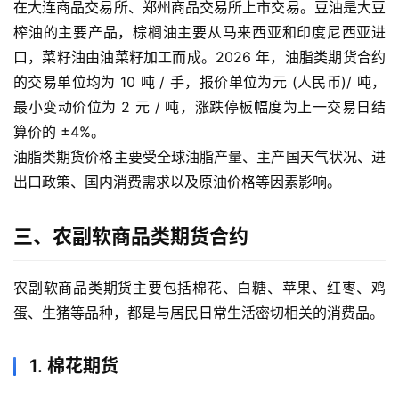
在大连商品交易所、郑州商品交易所上市交易。豆油是大豆
盘
期
榨油的主要产品，棕榈油主要从马来西亚和印度尼西亚进
货
口，菜籽油由油菜籽加工而成。2026 年，油脂类期货合约
的交易单位均为 10 吨 / 手，报价单位为元 (人民币)/ 吨，
外
最小变动价位为 2 元 / 吨，涨跌停板幅度为上一交易日结
盘
算价的 ±4%。
期
油脂类期货价格主要受全球油脂产量、主产国天气状况、进
货
出口政策、国内消费需求以及原油价格等因素影响。
德
三、农副软商品类期货合约
指
期
货
农副软商品类期货主要包括棉花、白糖、苹果、红枣、鸡
蛋、生猪等品种，都是与居民日常生活密切相关的消费品。
恒
指
1. 棉花期货
期
货