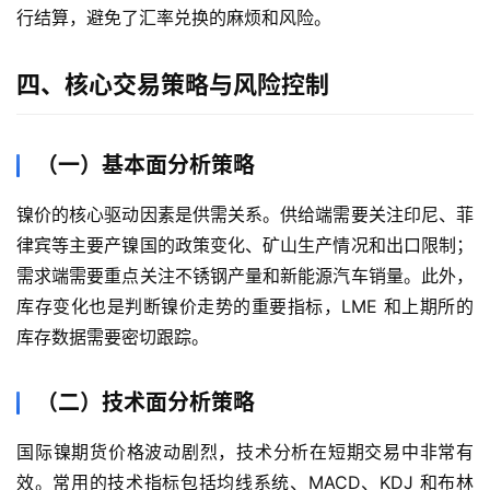
货
行结算，避免了汇率兑换的麻烦和风险。
开
户
四、核心交易策略与风险控制
白
银
（一）基本面分析策略
期
货
镍价的核心驱动因素是供需关系。供给端需要关注印尼、菲
律宾等主要产镍国的政策变化、矿山生产情况和出口限制；
纳
需求端需要重点关注不锈钢产量和新能源汽车销量。此外，
指
期
库存变化也是判断镍价走势的重要指标，LME 和上期所的
货
库存数据需要密切跟踪。
股
（二）技术面分析策略
指
期
国际镍期货价格波动剧烈，技术分析在短期交易中非常有
货
效。常用的技术指标包括均线系统、MACD、KDJ 和布林