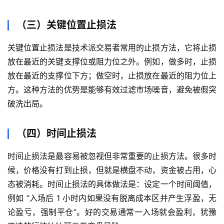
恒
指
（三）关键位置止损法
期
货
关键位置止损法是技术派交易者常用的止损方法，它将止损
放在最近的关键支撑位或阻力位之外。例如，做多时，止损
期
放在最近的支撑位下方；做空时，止损放在最近的阻力位上
货
方。这种方法的优势是能够有效过滤市场噪音，避免被假突
开
破洗出局。
户
（四）时间止损法
白
银
时间止损法是最容易被忽视但非常重要的止损方法。很多时
期
货
候，价格没有打到止损，但就是横盘不动，资金被占用，心
态被消耗。时间止损法的具体做法是：设定一个时间阈值，
纳
例如 “入场后 1 小时内如果没有脱离成本区并产生浮盈，无
指
论盈亏，强制平仓”。好的交易通常一入场就会盈利，犹豫
期