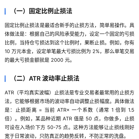
首
页
（一）固定比例止损法
内
固定比例止损法是最适合新手的止损方法，简单易操作。具
盘
体做法是：根据自己的风险承受能力，设定一个固定的亏损
期
比例，当持仓亏损达到这个比例时，果断止损。例如，你有
货
10 万元本金，设定单笔最大亏损比例为 2%，那么单笔交易
的最大亏损金额就是 2000 元。
外
盘
（二）ATR 波动率止损法
期
货
ATR（平均真实波幅）止损法是专业交易者最常用的止损方
法，它能够根据市场的波动率自动调整止损幅度。具体做法
德
是：止损距离 = 当前 ATR× 一个系数（通常 1 倍到 1.5
指
期
倍）。例如，某品种近期 ATR 值是 50 点，你做多，止损
货
可设在入场价下方 50-75 点。这种方法能够让止损线刚好
宽于日常波动，只防真正的趋势反转，不防正常的洗盘。