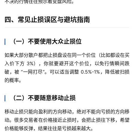
不决的行情往往预示着变盘风险。
货
四、常见止损误区与避坑指南
股
指
期
（一）不要使用大众止损位
货
如果大部分散户都把止损盘设在同一个价位（比如都设在买
黄
入价下方 3%），你就要避开这个价位，以免行情瞬间跌
金
破，被 “一网打尽”。可以适当调整 0.5%-1%，降低被扫损
期
的概率。
货
（二）不要随意移动止损
移动止损只能向盈利的方向移动，绝对不能向亏损的方向移
动。很多交易者在价格接近止损时，会把止损往下移，希望
价格能够反弹，结果往往是亏损越来越大。