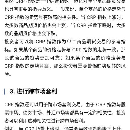
虽然 CRP 指数是一个综合指数，但它对单个商品期货交易
期
也具有重要的指导意义。一般来说，单个商品的价格走势与
货
CRP 指数的走势具有较高的相关性。当 CRP 指数上涨时，
大多数商品期货价格也会上涨；当 CRP 指数下跌时，大多
期
数商品期货价格也会下跌。
货
投资者可以将 CRP 指数作为单个商品期货交易的参考指
开
标。如果某个商品的价格走势与 CRP 指数的走势一致，那
户
么该商品的趋势更加可靠；如果某个商品的价格走势与
CRP 指数的走势背离，那么投资者需要警惕趋势反转的风
白
银
险。
期
货
3. 进行跨市场套利
纳
CRP 指数还可以用于跨市场套利交易。由于 CRP 指数与股
指
票市场、债券市场、外汇市场等都具有一定的相关性，投资
期
者可以利用这种相关性进行跨市场套利。
货
例如，当 CRP 指数上涨时，通常会导致通货膨胀率上升，