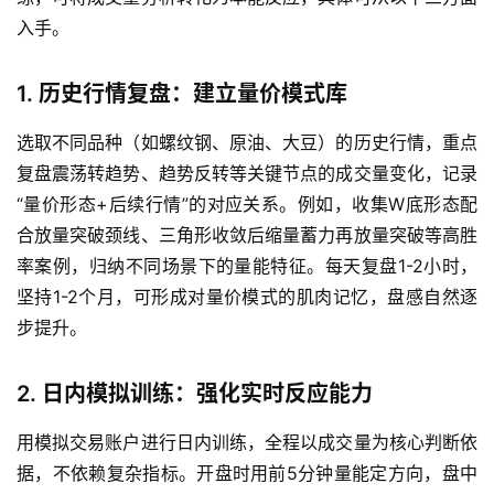
入手。
白
银
期
1. 历史行情复盘：建立量价模式库
货
选取不同品种（如螺纹钢、原油、大豆）的历史行情，重点
复盘震荡转趋势、趋势反转等关键节点的成交量变化，记录
纳
“量价形态+后续行情”的对应关系。例如，收集W底形态配
指
期
合放量突破颈线、三角形收敛后缩量蓄力再放量突破等高胜
货
率案例，归纳不同场景下的量能特征。每天复盘1-2小时，
坚持1-2个月，可形成对量价模式的肌肉记忆，盘感自然逐
股
步提升。
指
期
2. 日内模拟训练：强化实时反应能力
货
用模拟交易账户进行日内训练，全程以成交量为核心判断依
黄
据，不依赖复杂指标。开盘时用前5分钟量能定方向，盘中
金