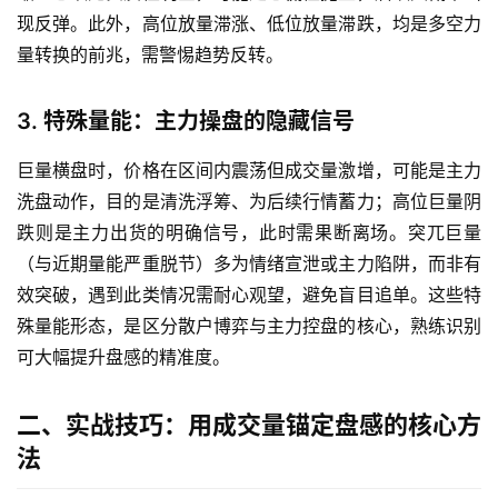
现反弹。此外，高位放量滞涨、低位放量滞跌，均是多空力
量转换的前兆，需警惕趋势反转。
3. 特殊量能：主力操盘的隐藏信号
巨量横盘时，价格在区间内震荡但成交量激增，可能是主力
洗盘动作，目的是清洗浮筹、为后续行情蓄力；高位巨量阴
跌则是主力出货的明确信号，此时需果断离场。突兀巨量
（与近期量能严重脱节）多为情绪宣泄或主力陷阱，而非有
效突破，遇到此类情况需耐心观望，避免盲目追单。这些特
殊量能形态，是区分散户博弈与主力控盘的核心，熟练识别
可大幅提升盘感的精准度。
二、实战技巧：用成交量锚定盘感的核心方
法