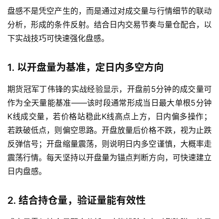
盘感不是凭空产生的，而是通过对成交量与行情细节的联动
分析，形成的条件反射。结合日内交易节奏与量仓配合，以
下实战技巧可快速强化盘感。
1. 以开盘量为基准，定日内多空方向
期货冠军丁伟锋的实战经验显示，开盘前5分钟的成交量可
作为全天量能基准——该时段通常形成当日最大单根5分钟
K线成交量，若价格站稳此K线高点上方，日内偏多操作；
若跌破低点，则偏空思路。开盘放量后价格不跌，视为止跌
反弹信号；开盘缩量震荡，则说明日内多空谨慎，大概率走
震荡行情。每天坚持以开盘量为锚点判断方向，可快速建立
日内盘感。
2. 结合持仓量，验证量能有效性