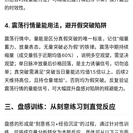
期
的时效性。
货
4. 震荡行情量能用法，避开假突破陷阱
德
指
震荡行情中，量能是区分真假突破的唯一标准，记住“缩量
期
蓄力、放量表态，无量突破必为假”的铁律。震荡中期持续
货
缩量（成交量低于近期均值60%），说明多空观望，需坚决
观望；单日脉冲放量后价格回落，是主力诱骗信号，切勿追
恒
单；真突破需满足“突破当日量能达均值1.5倍以上，后续2
指
天维持高位，且持仓量增加”，否则均为假突破。反复验证
期
震荡行情的量能信号，可大幅提升盘感对陷阱的规避能力。
货
期
三、盘感训练：从刻意练习到直觉反应
货
开
盘感的形成是“刻意练习+经验沉淀”的过程，通过针对性训
户
练，可将成交量分析转化为本能反应，具体可从以下三方面