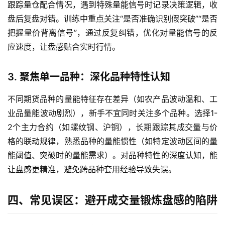
跟踪量仓配合情况，遇到特殊量能信号时记录决策逻辑，收
期
盘后复盘对错。训练中重点关注“是否准确识别假突破”“是否
货
把握量价背离信号”，通过反复纠错，优化对量能信号的反
应速度，让盘感贴合实时行情。
3. 聚焦单一品种：深化品种特性认知
不同期货品种的量能特征存在差异（如农产品波动温和、工
业品量能波动剧烈），新手不宜同时关注多个品种。选择1-
2个主力合约（如螺纹钢、沪铜），长期跟踪其成交量与价
格的联动规律，熟悉品种的量能惯性（如特定波动区间的量
能阈值、突破时的量能需求）。对品种特性的深度认知，能
让盘感更精准，避免跨品种套用经验导致失误。
四、常见误区：避开成交量锻炼盘感的陷阱