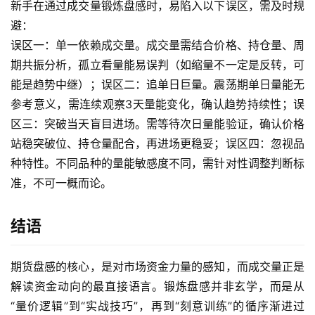
新手在通过成交量锻炼盘感时，易陷入以下误区，需及时规
避：
误区一：单一依赖成交量。成交量需结合价格、持仓量、周
期共振分析，孤立看量能易误判（如缩量不一定是反转，可
能是趋势中继）；误区二：追单日巨量。震荡期单日量能无
参考意义，需连续观察3天量能变化，确认趋势持续性；误
区三：突破当天盲目进场。需等待次日量能验证，确认价格
站稳突破位、持仓量配合，再进场更稳妥；误区四：忽视品
种特性。不同品种的量能敏感度不同，需针对性调整判断标
准，不可一概而论。
结语
期货盘感的核心，是对市场资金力量的感知，而成交量正是
解读资金动向的最直接语言。锻炼盘感并非玄学，而是从
“量价逻辑”到“实战技巧”，再到“刻意训练”的循序渐进过