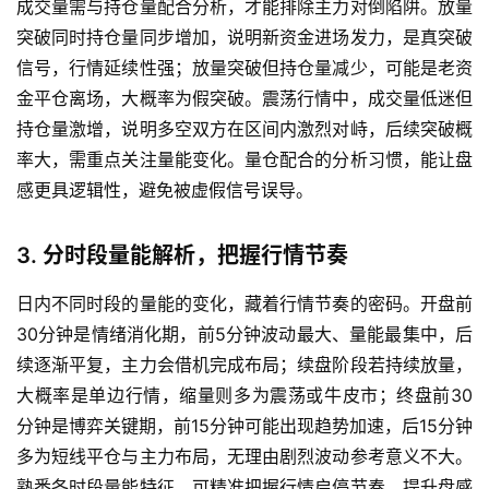
成交量需与持仓量配合分析，才能排除主力对倒陷阱。放量
突破同时持仓量同步增加，说明新资金进场发力，是真突破
信号，行情延续性强；放量突破但持仓量减少，可能是老资
金平仓离场，大概率为假突破。震荡行情中，成交量低迷但
持仓量激增，说明多空双方在区间内激烈对峙，后续突破概
率大，需重点关注量能变化。量仓配合的分析习惯，能让盘
感更具逻辑性，避免被虚假信号误导。
首
3. 分时段量能解析，把握行情节奏
页
日内不同时段的量能的变化，藏着行情节奏的密码。开盘前
内
30分钟是情绪消化期，前5分钟波动最大、量能最集中，后
盘
续逐渐平复，主力会借机完成布局；续盘阶段若持续放量，
期
大概率是单边行情，缩量则多为震荡或牛皮市；终盘前30
货
分钟是博弈关键期，前15分钟可能出现趋势加速，后15分钟
多为短线平仓与主力布局，无理由剧烈波动参考意义不大。
外
熟悉各时段量能特征，可精准把握行情启停节奏，提升盘感
盘