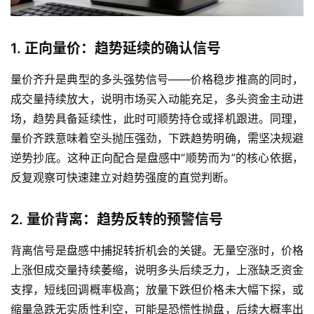
1. 正向量价：趋势延续的确认信号
量价齐升是典型的多头强势信号——价格稳步推高的同时，
成交量持续放大，说明市场买入动能充足，多头资金主动进
场，趋势具备延续性，此时可顺势持仓或择机跟进。同理，
量价齐跌意味着空头抛压强劲，下跌趋势明确，需坚决规避
逆势抄底。这种正向配合是盘感中“顺势而为”的核心依据，
反复观察可快速建立对趋势强度的直觉判断。
2. 量价背离：趋势反转的预警信号
背离信号是盘感中捕捉转折机会的关键。无量空涨时，价格
上涨但成交量持续萎缩，说明多头后续乏力，上涨缺乏资金
支撑，短线回调概率极高；放量下跌但价格未大幅下探，或
缩量急跌无实质性利空，可能是恐慌性抛盘，后续大概率出