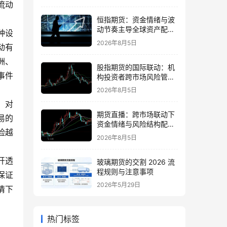
流动
恒指期货：资金情绪与波
动节奏主导全球资产配置
种设
的思路
2026年8月5日
动有
洲、
股指期货的国际联动：机
事件
构投资者跨市场风险管理
策略
2026年8月5日
，对
期货直播：跨市场联动下
易的
资金情绪与风险结构配置
险越
逻辑
2026年8月5日
开透
玻璃期货的交割 2026 流
程规则与注意事项
保证
2026年5月29日
情下
热门标签