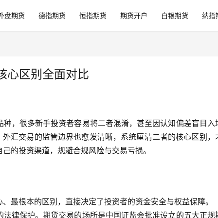
外盘期货
德指期货
恒指期货
期货开户
白银期货
纳指
年核心区别全面对比
品种，很多新手投资者容易将二者混淆，甚至因认知偏差盲目入
善，外汇交易的监管边界也愈发清晰，系统厘清二者的核心区别，
自己的投资渠道，规避合规风险与交易亏损。
心、最根本的区别，直接决定了投资者的资金安全与权益保障。
的法律保护。期货交易的场所是中国证监会批准设立的五大正规