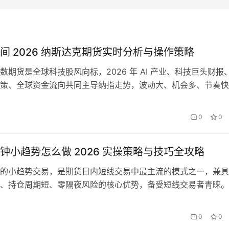
间 2026 纳斯达克期货实时分析与操作策略
数期货是全球科技股风向标，2026 年 AI 产业、科技巨头财报
策、全球资金流向共同主导纳指走势，波动大、机会多、节奏快
成为跟踪美股科技行情、把握纳指期货机会的重要渠道。高质量
供实时走势、专业分析、数据解读与实战策略，帮助国内投资者
日
0
0
科技资产交易。本文全面介绍 2026 年纳指直播间的功能、优
钟小趋势怎么做 2026 实操策略与技巧全攻略
的小趋势交易，是期货日内短线交易中最主流的模式之一，兼具
、持仓周期短、零隔夜风险的核心优势，备受短线交易者青睐。
年期货市场波动加剧，五分钟周期的趋势特征更加清晰，同时也对交
行力、纪律性提出了更高要求。本文全面拆解期货五分钟小趋势
0
0
辑、实操策略、进出场规则与风险控制，为交易者提供可落地的