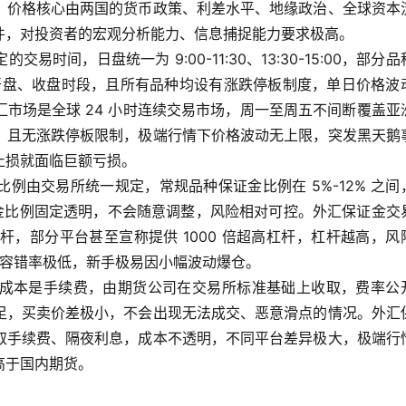
，价格核心由两国的货币政策、利差水平、地缘政治、全球资本
件，对投资者的宏观分析能力、信息捕捉能力要求极高。
间，日盘统一为 9:00-11:30、13:30-15:00，部分品
的开盘、收盘时段，且所有品种均设有涨跌停板制度，单日价格波
市场是全球 24 小时连续交易市场，周一至周五不间断覆盖亚
，且无涨跌停板限制，极端行情下价格波动无上限，突发黑天鹅
止损就面临巨额亏损。
例由交易所统一规定，常规品种保证金比例在 5%-12% 之间
，保证金比例固定透明，不会随意调整，风险相对可控。外汇保证金交
杠杆，部分平台甚至宣称提供 1000 倍超高杠杆，杠杆越高，风
，容错率极低，新手极易因小幅波动爆仓。
成本是手续费，由期货公司在交易所标准基础上收取，费率公
足，买卖价差极小，不会出现无法成交、恶意滑点的情况。外汇
取手续费、隔夜利息，成本不透明，不同平台差异极大，极端行
高于国内期货。