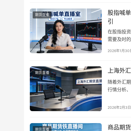
整攻略。 
股指喊单
期货直播
引
在股指投资
需要及时的
正是为满足
2026年1月30
正规股指喊
投资者的必
风险。 股
上海外汇
期货直播
随着外汇期
行情分析、
规直播室以
少投资者蒙
2026年2月3日
经营、专业
求筛选出靠
商品期货
期货直播