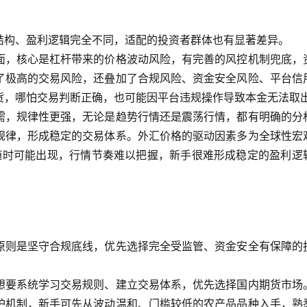
结构、盈利逻辑完全不同，适配的投资者群体也有显著差异。
面，核心是杠杆带来的价格波动风险，有完善的风控机制兜底，
了极高的交易风险，还叠加了合规风险、资金安全风险、平台信
货，哪怕交易判断正确，也可能因平台违规操作导致本金无法取
需，规律性更强，无论是趋势行情还是震荡行情，都有明确的分
规律，形成稳定的交易体系。外汇价格的驱动因素多为全球性宏
息随时可能出现，行情节奏难以把握，新手很难形成稳定的盈利逻
原则是坚守合规底线，优先选择完全受监管、资金安全有保障的
想要系统学习交易规则、建立交易体系，优先选择国内期货市场
护机制，新手可先从波动温和、门槛较低的农产品品种入手，熟