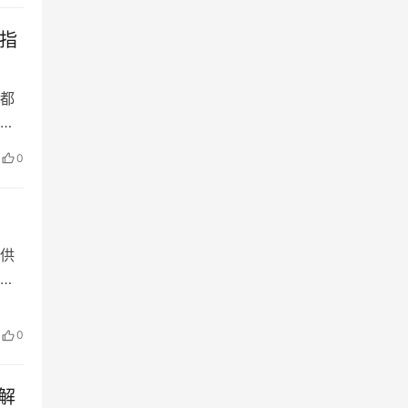
作指
都
室
，
0
指
资
供
正
致不
牌
0
需
解