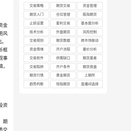
交易策略
期货交易
资金管理
期货入门
仓位管理
股指期货
止损设置
套利交易
基本面分析
资金
技术分析
外盘期货
风险控制
用风
交易规则
期货数据
跨市场联动
出。
析框
资金情绪
开户流程
量价分析
观事
交易软件
供需缺口
期货基差
辑，
交易陷阱
开户条件
期货夜盘
期货行情
黄金期货
上期所
趋势判断
恒指期货
直播间选择
投资
。期
悉交