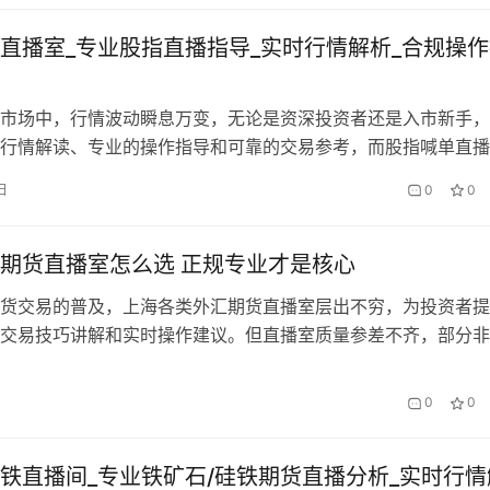
一、期货…
直播室_专业股指直播指导_实时行情解析_合规操
市场中，行情波动瞬息万变，无论是资深投资者还是入市新手，
行情解读、专业的操作指导和可靠的交易参考，而股指喊单直播
这一核心需求而生。作为连接投资者与专业交易指导的重要桥梁
日
0
0
单直播室凭借实时性、专业性、互动性的优势，成为越来越多股
备工具，助力投资者在复杂的市场环境中把握交易机会、规避投
指喊单直播…
期货直播室怎么选 正规专业才是核心
货交易的普及，上海各类外汇期货直播室层出不穷，为投资者提
交易技巧讲解和实时操作建议。但直播室质量参差不齐，部分非
 “稳赚不赔”“高额收益” 为噱头，诱导投资者进行违规操作，导
受损失。上海作为国内金融中心，正规的外汇期货直播室具备持
0
0
分析、风险提示等特点，投资者在选择时需擦亮眼睛，结合自身
谱…
铁直播间_专业铁矿石/硅铁期货直播分析_实时行情