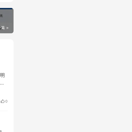
一篇
明
途的
。
0
则、