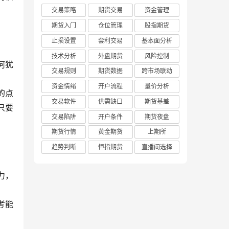
交易策略
期货交易
资金管理
期货入门
仓位管理
股指期货
止损设置
套利交易
基本面分析
技术分析
外盘期货
风险控制
何犹
交易规则
期货数据
跨市场联动
资金情绪
开户流程
量价分析
的点
交易软件
供需缺口
期货基差
只要
交易陷阱
开户条件
期货夜盘
期货行情
黄金期货
上期所
趋势判断
恒指期货
直播间选择
力，
考能